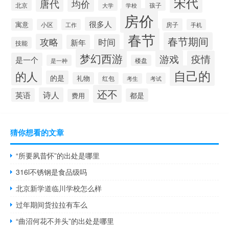
宋代
唐代
均价
北京
大学
学校
孩子
房价
很多人
寓意
房子
小区
工作
手机
春节
春节期间
攻略
时间
新年
技能
梦幻西游
游戏
疫情
是一个
是一种
楼盘
自己的
的人
的是
礼物
红包
考试
考生
还不
诗人
英语
都是
费用
猜你想看的文章
“所要夙昔怀”的出处是哪里
316l不锈钢是食品级吗
北京新学道临川学校怎么样
过年期间货拉拉有车么
“曲沼何花不并头”的出处是哪里