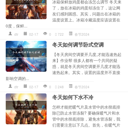
冰箱保鲜放鸡蛋都会冻怎么调节 冬天来
了，放在冰箱的鸡蛋却冻住了，这让网
友们感到困惑。其实，问题出在冰箱的
温度设置上。冰箱冷藏温度应该设置在
0度，保鲜...
dtr
02-17
0
722
春节2024
冬天如何调节卧式空调
【冬天房间空调要开几度,才能迅速热起
来】作业帮 很多人都有一个共同的疑
惑，就是冬天房间空调要开几度才能迅
速热起来。其实，设置的温度并不直接
影响空调的...
dtr
02-17
0
248
春节2024
冬天如何下水不冷
怎样才能把暖气片及水管中的水彻底排
除已防止水管冻裂? 要确保暖气片和水
管中的水彻底排除，避免水管冻裂，我
们需要注意以下几点。首先，在暖气片