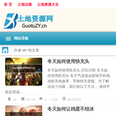
首 页
土地法规
土地资源大全
网站导航
>
作者“dtr”的文章
冬天如何使用快充头
冬天如何使用快充头-ZOL问答 冬天如
何使用快充头 冬天气温低会影响手机电
池的充电效果，导致快充变慢。为了解
决这个问题，我们有以下方法： 保持手
机在室温...
dtr
02-18
0
529
春节2024
冬天如何让鸡蛋不结冰