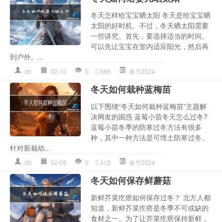
冬天怎样给宝宝晒太阳 冬天是给宝宝晒
太阳的好时机。不过，冬天晒太阳需要
一些讲究。首先，要选择适当的时间。
可以先让宝宝在室内适应阳光，然后再
到户外。...
dtr
02-10
0
686
春节2024
冬天如何栽种蓝梅苗
以下围绕“冬天如何栽种蓝梅苗”主题解
决网友的困惑 蓝莓小苗冬天怎么过冬?
蓝莓小苗冬季的防寒过冬方法有很多
种，其中一种方法是可埋土防寒过冬。
针对新栽幼...
dtr
02-08
0
413
春节2024
冬天如何保存鲜蘑菇
新鲜芥菜疙瘩如何保存过冬？ 北方人都
知道，新鲜芥菜疙瘩是冬季不可或缺的
食材之一。为了让芥菜疙瘩保持新鲜，