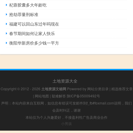
杞蓉胶囊多大年龄吃
抢劫罪量刑标准
福建可以回山东过年吗现在
春节期间如何让家人快乐
衡阳华新房价多少钱一平方
土地资源大全
Copyright © 2012 - 2026
土地资源文秘网
Powered by
网站分类目录
|
精选推荐文章
|
网站地图
|
疑难解答
陕ICP备05009492号
声明：本站内容来自互联网，如信息有错误可发邮件到f_fb#foxmail.com说明，我们
会及时纠正，谢谢
本站仅为个人兴趣爱好，不接盈利性广告及商业合作
小男孩