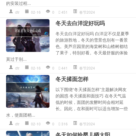
的安装过程...
dtr
02-16
0
451
春节2024
冬天去白洋淀好玩吗
冬天去白洋淀好玩吗 白洋淀不仅是夏季
的旅游胜地，冬天的雪景也别有一番景
色。美芦庄园里的海棠树和山楂树都结
了果子，特别好看。冬天最舒服的体验
莫过于别...
dtr
02-16
0
441
春节2024
冬天揉面怎样
以下围绕“冬天揉面怎样”主题解决网友
的困惑 冬天揉面和面技巧 在冬天气温
低的时候，面团的发酵时间会相对延
长。因此，在和面时可以适当增加一些
水，使面团稍...
dtr
02-10
0
316
春节2024
冬天如何给婴儿晒太阳