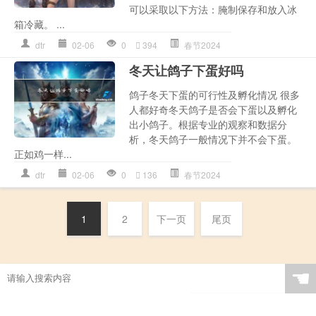
可以采取以下方法：腌制保存和放入冰
箱冷藏。 ...
dtr
02-06
0
394
春节2024
冬天让鸽子下蛋好吗
鸽子冬天下蛋的可行性及孵化情况 很多
人都好奇冬天鸽子是否会下蛋以及孵化
出小鸽子。根据专业的观察和数据分
析，冬天鸽子一般情况下并不会下蛋。
正如鸡一样...
dtr
02-06
0
136
春节2024
1
2
下一页
尾页
☚