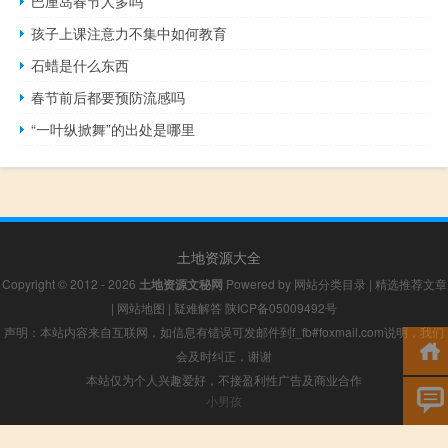
巴厘岛春节人多吗
孩子上课注意力不集中如何教育
石蜡是什么东西
春节前后都要预防流感吗
“一叶纵掀舞”的出处是哪里
土地资源大全
Copyright © 2012 - 2026
土地资源文秘网
Powered by
网站分类目录
|
精选推荐文章
|
网站地图
|
疑难解答
陕ICP备05009492号
声明：本站内容来自互联网，如信息有错误可发邮件到f_fb#foxmail.com说明，我们
会及时纠正，谢谢
本站仅为个人兴趣爱好，不接盈利性广告及商业合作
小男孩