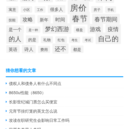
房价
很多人
寓意
房子
小区
工作
手机
春节
春节期间
攻略
时间
新年
技能
梦幻西游
游戏
疫情
是一个
是一种
楼盘
自己的
的人
的是
礼物
红包
考试
考生
还不
诗人
英语
都是
费用
猜你想看的文章
债权人和债务人有什么不同点
8650u性能（8650）
长影世纪城门票怎么买便宜
元宵节挂灯笼的英文怎么说
攻读在职研究生会影响日常工作吗