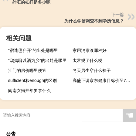
外汇的杠杆是多少呢
下一篇
为什么学信网查不到学历信息？
相关问题
“宿造氊庐开”的出处是哪里
家用消毒液哪种好
“鸱夷聊以酒为乡”的出处是哪里
太常规了什么梗
江门的房价哪里便宜
冬天男生穿什么袜子
sufficient和enough的区别
高盛下调京东健康目标价至75港元 评级买入
闽南女婿拜年要拿什么
☚
公告