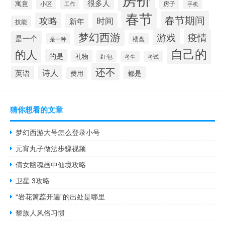
很多人
寓意
房子
小区
工作
手机
春节
春节期间
攻略
时间
新年
技能
梦幻西游
游戏
疫情
是一个
是一种
楼盘
自己的
的人
的是
礼物
红包
考试
考生
还不
诗人
英语
都是
费用
猜你想看的文章
梦幻西游大号怎么登录小号
元宵丸子做法步骤视频
倩女幽魂画中仙境攻略
卫星 3攻略
“岩花篱蕊开遍”的出处是哪里
黎族人风俗习惯