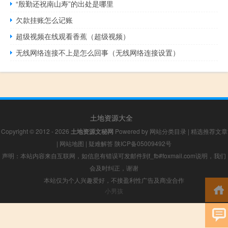
“殷勤还祝南山寿”的出处是哪里
欠款挂账怎么记账
超级视频在线观看香蕉（超级视频）
无线网络连接不上是怎么回事（无线网络连接设置）
土地资源大全
Copyright © 2012 - 2026
土地资源文秘网
Powered by
网站分类目录
|
精选推荐文章
|
网站地图
|
疑难解答
陕ICP备05009492号
声明：本站内容来自互联网，如信息有错误可发邮件到f_fb#foxmail.com说明，我们
会及时纠正，谢谢
本站仅为个人兴趣爱好，不接盈利性广告及商业合作
小男孩