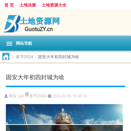
首 页
土地法规
土地资源大全
网站导航
>
春节2024
>
固安大年初四封城为啥
固安大年初四封城为啥
春节2024
网友:
gad
2024-02-06 19:49:24