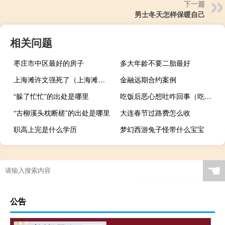
下一篇
男士冬天怎样保暖自己
相关问题
枣庄市中区最好的房子
多大年龄不要二胎最好
上海滩许文强死了（上海滩中 许文强是怎么死的）
金融远期合约案例
“躲了忙忙”的出处是哪里
吃饭后恶心想吐咋回事（吃饭后恶心反胃想吐是怎么回事）
“古柳溪头枕断槎”的出处是哪里
大连春节过路费怎么收
职高上完是什么学历
梦幻西游兔子怪带什么宝宝
☚
公告