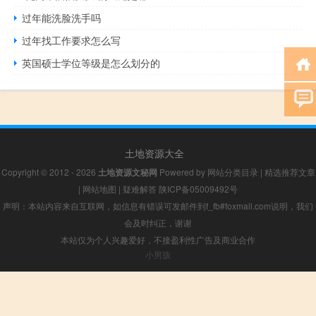
过年能洗脸洗手吗
过年找工作要求怎么写
英国硕士学位等级是怎么划分的
土地资源大全
Copyright © 2012 - 2026
土地资源文秘网
Powered by
网站分类目录
|
精选推荐文章
|
网站地图
|
疑难解答
陕ICP备05009492号
声明：本站内容来自互联网，如信息有错误可发邮件到f_fb#foxmail.com说明，我们
会及时纠正，谢谢
本站仅为个人兴趣爱好，不接盈利性广告及商业合作
小男孩