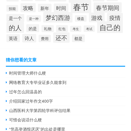
春节
春节期间
攻略
时间
新年
技能
梦幻西游
游戏
疫情
是一个
是一种
楼盘
自己的
的人
的是
礼物
红包
考试
考生
还不
诗人
英语
都是
费用
猜你想看的文章
时间管理大师什么梗
网络教育大专毕业证多久能拿到
过年怎么回温县的
介绍回家过年作文400字
山西医科大学第四轮学科评估结果
可惜会说话什么梗
“凭高举酒恨厌厌”的出处是哪里