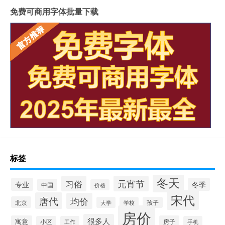
免费可商用字体批量下载
标签
冬天
习俗
元宵节
专业
冬季
中国
价格
宋代
唐代
均价
北京
大学
学校
孩子
房价
很多人
寓意
房子
小区
工作
手机