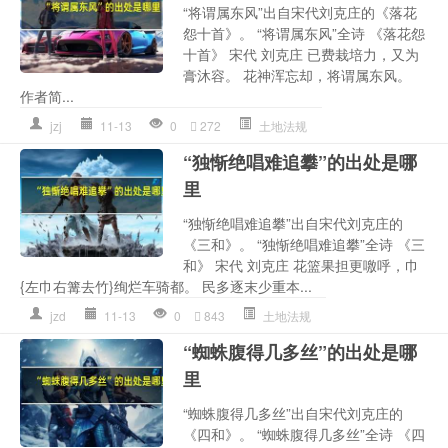
“将谓属东风”出自宋代刘克庄的《落花
怨十首》。 “将谓属东风”全诗 《落花怨
十首》 宋代 刘克庄 已费栽培力，又为
膏沐容。 花神浑忘却，将谓属东风。
作者简...
jzj
11-13
0
272
土地法规
“独惭绝唱难追攀”的出处是哪
里
“独惭绝唱难追攀”出自宋代刘克庄的
《三和》。 “独惭绝唱难追攀”全诗 《三
和》 宋代 刘克庄 花篮果担更噭呼，巾
{左巾右篝去竹}绚烂车骑都。 民多逐末少重本...
jzd
11-13
0
843
土地法规
“蜘蛛腹得几多丝”的出处是哪
里
“蜘蛛腹得几多丝”出自宋代刘克庄的
《四和》。 “蜘蛛腹得几多丝”全诗 《四