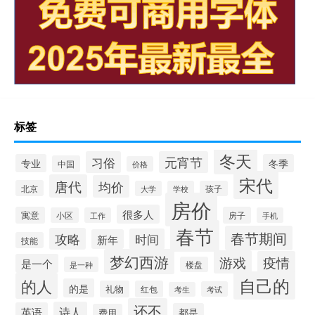
标签
冬天
习俗
元宵节
专业
冬季
中国
价格
宋代
唐代
均价
北京
大学
学校
孩子
房价
很多人
寓意
房子
小区
工作
手机
春节
春节期间
攻略
时间
新年
技能
梦幻西游
游戏
疫情
是一个
是一种
楼盘
自己的
的人
的是
礼物
红包
考试
考生
还不
诗人
英语
都是
费用