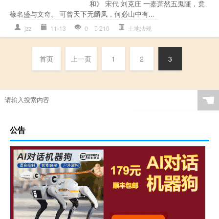
和》 宋代 刘克庄 一橐萧然五鬼随，竟
椽名盛与文奇。 可曾天下无麟凤，何必山中有...
jzz
11-13
0
210
土地法规
首页
上一页
1
2
3
☚
公告