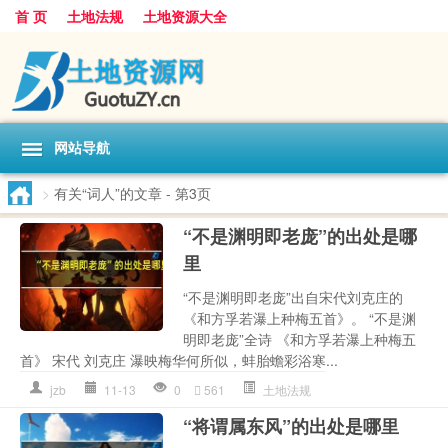
首 页
土地法规
土地资源大全
网站导航
>
有关“词人”的文章
- 第3页
“不是渊明即老庞”的出处是哪
里
“不是渊明即老庞”出自宋代刘克庄的
《和方孚若瀑上种梅五首》。 “不是渊
明即老庞”全诗 《和方孚若瀑上种梅五
首》 宋代 刘克庄 瀑映梅华何所似，蚌胎蟾彩浴寒...
jzb
11-13
0
561
土地法规
“将谓属东风”的出处是哪里