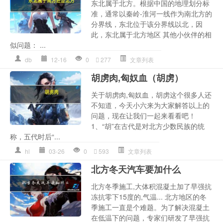
东北属于北方。根据中国的地理划分标
准，通常以秦岭-淮河一线作为南北方的
分界线，东北位于该分界线以北，因
此，东北属于北方地区 其他小伙伴的相
似问题： ...
db
12-16
0
277
文章列表
胡虏肉,匈奴血（胡虏）
关于胡虏肉,匈奴血，胡虏这个很多人还
不知道，今天小六来为大家解答以上的
问题，现在让我们一起来看看吧！
1、“胡”在古代是对北方少数民族的统
称，五代时后“...
hl
03-26
0
593
文章列表
北方冬天汽车要加什么
北方冬季施工,大体积混凝土加了早强抗
冻抗零下15度的,气温... 北方地区的冬
季施工一直是个难题。为了解决混凝土
在低温下的问题，专家们研发了早强抗