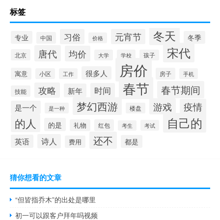
标签
冬天
习俗
元宵节
专业
冬季
中国
价格
宋代
唐代
均价
北京
大学
学校
孩子
房价
很多人
寓意
房子
小区
工作
手机
春节
春节期间
攻略
时间
新年
技能
梦幻西游
游戏
疫情
是一个
是一种
楼盘
自己的
的人
的是
礼物
红包
考试
考生
还不
诗人
英语
都是
费用
猜你想看的文章
“但皆指乔木”的出处是哪里
初一可以跟客户拜年吗视频