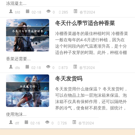
冻混凝土...
bfd
02-18
0
285
春节2024
冬天什么季节适合种香菜
冷棚香菜越冬的最佳种植时间 冷棚香菜
一般在每年的4-6月进行种植，因为在
这个时间段内的气温逐渐升高，是十分
适合种子发芽的时期。此外，种植冷棚
香菜还需要...
dts
02-18
0
873
春节2024
冬天发货吗
冬天发货用什么做保温？ 冬天发货时，
可以在物品上加一层泡沫箱来保温。泡
沫箱不仅具有保鲜作用，还可以隔绝外
界的冷气，使食材不易变质。据统计，
使用泡沫...
dtf
02-16
0
726
春节2024