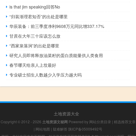
is that jim speaking回答No
“归装渐理君知否”的出处是哪里
华辰装备：前三季度净利9608万元同比增337.17%
甘蔗在大年三十应该怎么放
“西家泉落涧”的出处是哪里
研究人员即将释放油菜籽的蛋白质能量供人类食用
春节哪天给亲人上坟最好
专业硕士招生人数越少入学压力越大吗
土地资源大全
Copyright © 2012 - 2026
土地资源文秘网
Powered by
网站分类目录
|
精选推荐文章
|
网站地图
|
疑难解答
陕ICP备05009492号