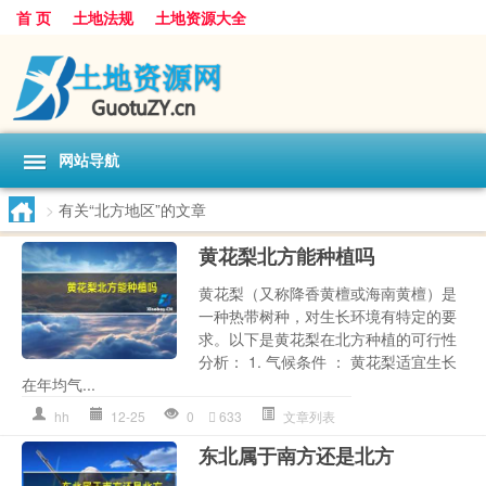
首 页
土地法规
土地资源大全
网站导航
>
有关“北方地区”的文章
黄花梨北方能种植吗
黄花梨（又称降香黄檀或海南黄檀）是
一种热带树种，对生长环境有特定的要
求。以下是黄花梨在北方种植的可行性
分析： 1. 气候条件 ： 黄花梨适宜生长
在年均气...
hh
12-25
0
633
文章列表
东北属于南方还是北方