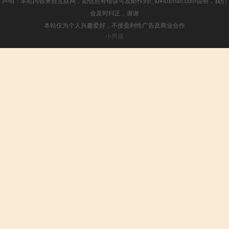
声明：本站内容来自互联网，如信息有错误可发邮件到f_fb#foxmail.com说明，我们
会及时纠正，谢谢
本站仅为个人兴趣爱好，不接盈利性广告及商业合作
小男孩