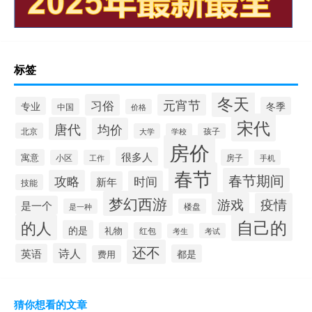
标签
冬天
习俗
元宵节
专业
冬季
中国
价格
宋代
唐代
均价
北京
大学
学校
孩子
房价
很多人
寓意
房子
小区
工作
手机
春节
春节期间
攻略
时间
新年
技能
梦幻西游
游戏
疫情
是一个
是一种
楼盘
自己的
的人
的是
礼物
红包
考试
考生
还不
诗人
英语
都是
费用
猜你想看的文章