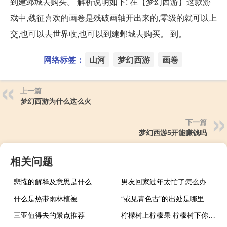
到建邺城去购买。 解析说明如下: 在【梦幻西游】这款游
戏中,魏征喜欢的画卷是残破画轴开出来的,零级的就可以上
交,也可以去世界收,也可以到建邺城去购买。 到。
网络标签：
山河
梦幻西游
画卷
上一篇
梦幻西游为什么这么火
下一篇
梦幻西游5开能赚钱吗
相关问题
悲懽的解释及意思是什么
男友回家过年太忙了怎么办
什么是热带雨林植被
“或见青色古”的出处是哪里
三亚值得去的景点推荐
柠檬树上柠檬果 柠檬树下你和我下一句（柠檬树上柠檬果 柠檬树下你和我）