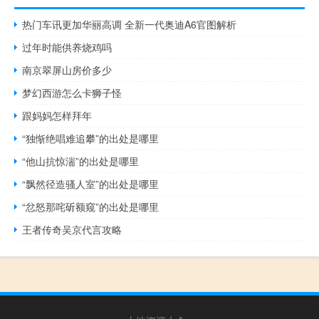
热门车讯更加华丽高调 全新一代奥迪A6官图解析
过年时能供养烧鸡吗
南京翠屏山房价多少
梦幻西游怎么卡狮子怪
跟妈妈怎样拜年
“独惭绝唱难追攀”的出处是哪里
“他山抗惊湍”的出处是哪里
“飘然径造骚人室”的出处是哪里
“忿怒那咤斫额窥”的出处是哪里
王者传奇吴京代言攻略