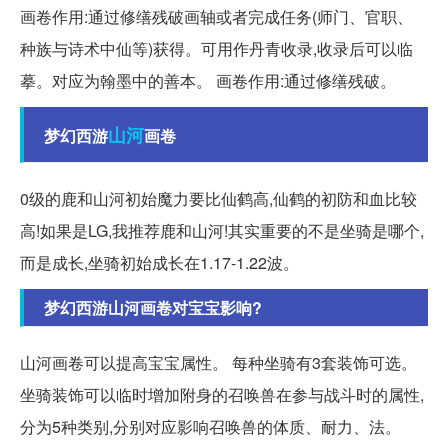
画卷作用:通过修缮残破画轴或者完成任务(师门、官职、
种族与诗术中仙等)获得。可用作丹青收录,收录后可以临
摹。对应为翰墨中的善本。 画卷作用:通过修缮残破。
山河
梦幻西游
画卷
0级的鹿和山河初始魔力要比仙鹤高,仙鹤的初防和血比较
高!如果是LG,我推荐鹿和山河!其实重要的不是坐骑是哪个,
而是成长,坐骑初始成长在1.17-1.22波。
梦幻西游山河画卷对宝宝影响?
山河画卷可以提高宝宝属性。 每种坐骑有3套装饰可选。
坐骑装饰可以临时增加附身的召唤兽在参与战斗时的属性,
分为5种类别,分别对应影响召唤兽的体质、耐力、法。