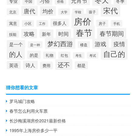
习俗
元宵节
专业
冬季
中国
价格
宋代
唐代
均价
北京
大学
学校
孩子
房价
很多人
寓意
房子
小区
工作
手机
春节
春节期间
攻略
时间
新年
技能
梦幻西游
游戏
疫情
是一个
是一种
楼盘
自己的
的人
的是
礼物
红包
考试
考生
还不
诗人
英语
都是
费用
猜你想看的文章
罗马城门攻略
春节怎么利用火车票
长沙梅溪湖房价2021最新价格
1995年上海房价多少一平