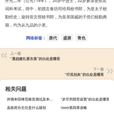
开元二年（公元714年）。20岁中进士，22岁参加吏部宏
词科考试，得中，初授左春坊司经局校书郎，为皇太子校
勘经史；旋转崇文馆校书郎，为皇亲国戚的子侄们校勘典
籍，均为从九品的小吏。
网络标签：
唐代
盛唐
青色
上一篇
“晨趋建礼逐衣裳”的出处是哪里
下一篇
“吁其别矣”的出处是哪里
相关问题
评测本田锋范噪音测试及本田锋范有天窗吗
“岁尽穷阴苦寂寞”的出处是哪里
县政府办主任是什么级别
room第四章攻略