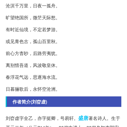
沧溟千万里，日夜一孤舟。
旷望绝国所，微茫天际愁。
有时近仙境，不定若梦游。
或见青色古，孤山百里秋。
前心方杳眇，后路劳夷犹。
离别惜吾道，风波敬皇休。
春浮花气远，思逐海水流。
日暮骊歌后，永怀空沧洲。
作者简介(刘昚虚)
盛唐
刘昚虚字全乙，亦字挺卿，号易轩。
著名诗人。生于