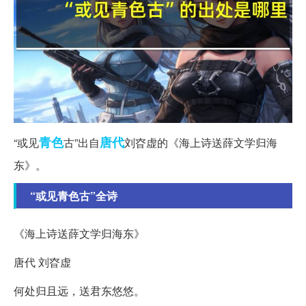
青色
唐代
“或见
古”出自
刘昚虚的《海上诗送薛文学归海
东》。
“或见青色古”全诗
《海上诗送薛文学归海东》
唐代 刘昚虚
何处归且远，送君东悠悠。