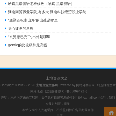
哈真黑暗密语怎样修改（哈真 黑暗密语）
湖南商贸职业学院,有多大 湖南科技经贸职业学院
“殷勤还祝南山寿”的出处是哪里
身心疲惫的意思
“玄鬓忽已秃”的出处是哪里
gentle的比较级和最高级
土地资源大全
Copyright © 2012 - 2026
土地资源文秘网
Powered by
网站分类目录
|
精选推荐文章
|
网站地图
|
疑难解答
陕ICP备05009492号
声明：本站内容来自互联网，如信息有错误可发邮件到f_fb#foxmail.com说明，我们
会及时纠正，谢谢
本站仅为个人兴趣爱好，不接盈利性广告及商业合作
小男孩