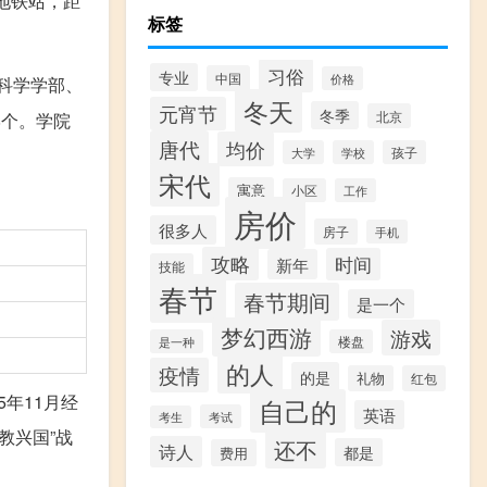
地铁站，距
标签
习俗
专业
中国
价格
科学学部、
冬天
元宵节
冬季
北京
8个。学院
唐代
均价
大学
学校
孩子
宋代
寓意
小区
工作
房价
很多人
房子
手机
攻略
时间
新年
技能
春节
春节期间
是一个
梦幻西游
游戏
是一种
楼盘
的人
疫情
的是
礼物
红包
5年11月经
自己的
英语
考试
考生
教兴国”战
还不
诗人
都是
费用