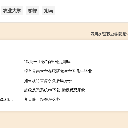
农业大学
学部
湖南
四川护理职业学院是9
“吟此一曲歌”的出处是哪里
报考云南大学在职研究生学习几年毕业
如何获得香港永久居民身份
超级反恐系统txt下载 超级反恐系统
澳大利亚S&P/ASX200指数10月9日（周一）收盘上涨16.00点涨幅0.23%报6970.20点
冬天脸上起癣怎么办