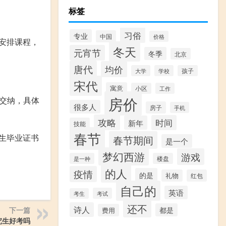
标签
习俗
专业
中国
价格
安排课程，
冬天
元宵节
冬季
北京
唐代
均价
大学
学校
孩子
宋代
寓意
小区
工作
房价
年交纳，具体
很多人
房子
手机
攻略
时间
新年
技能
春节
生毕业证书
春节期间
是一个
梦幻西游
游戏
是一种
楼盘
的人
疫情
的是
礼物
红包
自己的
英语
考试
考生
还不
诗人
都是
下一篇
费用
究生好考吗