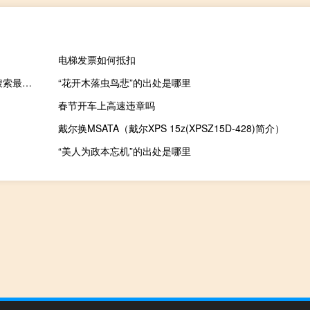
电梯发票如何抵扣
2023年09月23日黑龙江省绥化市疫情大数据-今日/今天疫情全网搜索最新实时消息动态情况通知播报
“花开木落虫鸟悲”的出处是哪里
春节开车上高速违章吗
戴尔换MSATA（戴尔XPS 15z(XPSZ15D-428)简介）
“美人为政本忘机”的出处是哪里