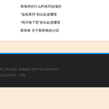
珠海房价什么时候开始涨的
“翁前再拜”的出处是哪里
“明月每下照”的出处是哪里
斯库林 关于斯库林的介绍
文章
|
网站地图
|
疑难解答
陕ICP备05009492号
，我们会及时纠正，谢谢