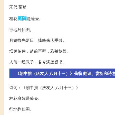
宋代 菊翁
庭院
桂花
是蓬壶。
行地列仙图。
月姊搀先两日，捧觞来庆垂弧。
埙篪伯仲，翁前再拜，彩袖嬉娱。
人羡一经教子，君今满屋皆书。
《朝中措（庆友人·八月十三）》菊翁 翻译、赏析和诗
诗词：《朝中措（庆友人·八月十三）》
桂花庭院是蓬壶。
行地列仙图。