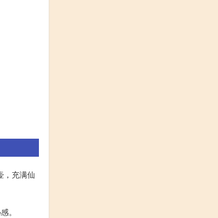
壶，充满仙
秘感。