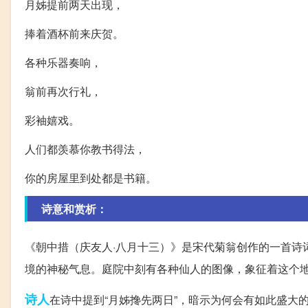
月姊提前两天出现，
捧着酒杯前来庆贺。
各种乐器奏响，
翁前再次行礼，
彩袖嬉戏。
人们都羡慕你教书得法，
你的房屋里到处都是书籍。
诗意和赏析：
《朝中措（庆友人·八月十三）》是宋代菊翁创作的一首诗
境的神秘气息。庭院中刻有各种仙人的图像，象征着这个
诗人
在诗中提到“月姊搀先两日”，暗示为何会有如此盛大