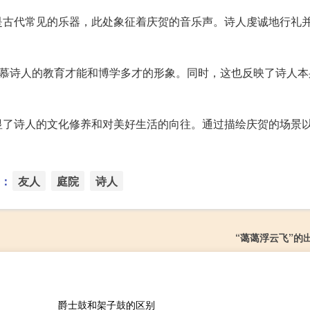
是古代常见的乐器，此处象征着庆贺的音乐声。诗人虔诚地行礼
羡慕诗人的教育才能和博学多才的形象。同时，这也反映了诗人本
显了诗人的文化修养和对美好生活的向往。通过描绘庆贺的场景
。
：
友人
庭院
诗人
“蔼蔼浮云飞”的
爵士鼓和架子鼓的区别