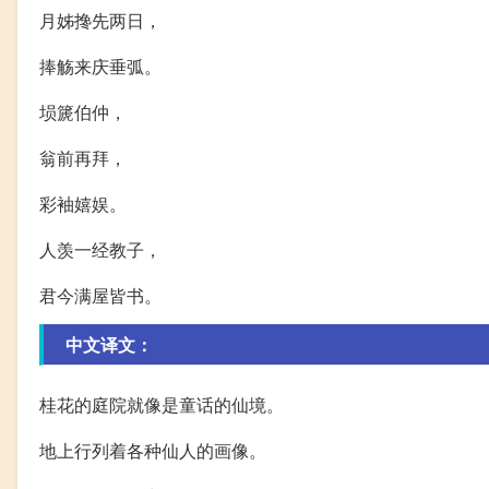
月姊搀先两日，
捧觞来庆垂弧。
埙篪伯仲，
翁前再拜，
彩袖嬉娱。
人羡一经教子，
君今满屋皆书。
中文译文：
桂花的庭院就像是童话的仙境。
地上行列着各种仙人的画像。