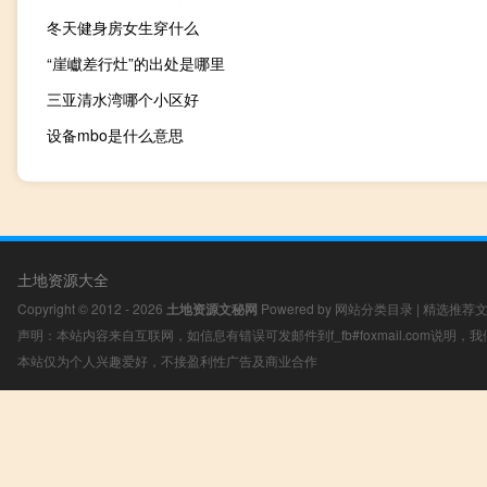
冬天健身房女生穿什么
“崖巘差行灶”的出处是哪里
三亚清水湾哪个小区好
设备mbo是什么意思
土地资源大全
Copyright © 2012 - 2026
土地资源文秘网
Powered by
网站分类目录
|
精选推荐
声明：本站内容来自互联网，如信息有错误可发邮件到f_fb#foxmail.com说明
本站仅为个人兴趣爱好，不接盈利性广告及商业合作