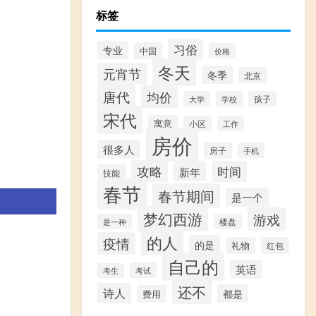
标签
习俗
专业
中国
价格
冬天
元宵节
冬季
北京
唐代
均价
大学
学校
孩子
宋代
寓意
小区
工作
房价
很多人
房子
手机
攻略
时间
新年
技能
春节
春节期间
是一个
梦幻西游
游戏
是一种
楼盘
的人
疫情
的是
礼物
红包
自己的
英语
考试
考生
还不
诗人
都是
费用