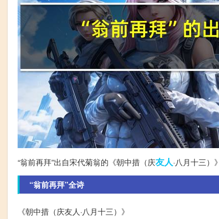
友人
“翁前再拜”出自宋代菊翁的《朝中措（庆
·八月十三）
“翁前再拜”全诗
《朝中措（庆友人·八月十三）》