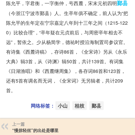
鄞县
陈允平，字君衡，一字衡仲，号西麓，宋末元初四明
（今浙江宁波市鄞县）人。生卒年俱不确定，前人认为“把
陈允平的生年定在宁宗嘉定八年到十三年之间（1215-122
0）比较合理”，“卒年疑在元贞前后，与周密卒年相去不
远”，暂依之。少从杨简学，德祐时授沿海制置司参议官。
有诗集《西麓诗稿》，存诗86首，《全宋诗》另从《永乐
大典》辑3首，从《诗渊》辑50首，共计139首。有词集
《日湖渔唱》和《西麓继周集》，各存词86首和123首，
还有5首有调名而无词，《全宋词》无另辑者，共计209
首。
网络标签：
小山
桂枝
鄞县
上一篇
“慢掠轻丝”的出处是哪里