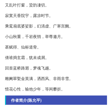
又乱叶打窗，蛩韵凄切。
寂寞天香院宇，露凉时节。
乘鸾扇底婆娑影，幻清虚、广寒宫阙。
小山秋重，千岩夜悄，举尊邀月。
甚赋得、仙标道骨。
倩谁捣玄霜，犹未成屑。
回首蓝桥路迥，梦魂飞越。
雕阑翠甃金英满，洒西风、非雨非雪。
惜花心性，输他少年，等闲攀折。
作者简介(陈允平)