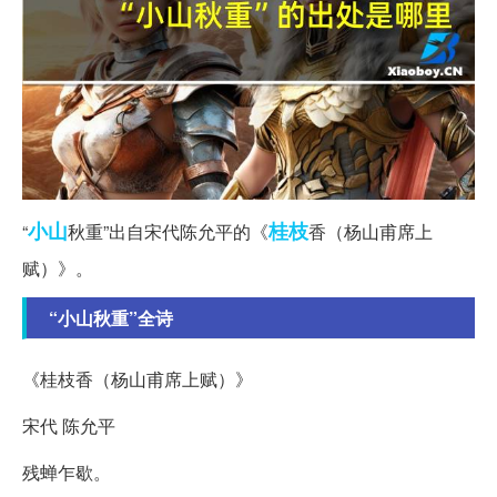
小山
桂枝
“
秋重”出自宋代陈允平的《
香（杨山甫席上
赋）》。
“小山秋重”全诗
《桂枝香（杨山甫席上赋）》
宋代 陈允平
残蝉乍歇。