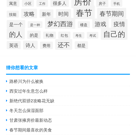
房价
很多人
寓意
房子
小区
工作
手机
春节
春节期间
攻略
时间
新年
技能
梦幻西游
游戏
疫情
是一个
是一种
楼盘
自己的
的人
的是
礼物
红包
考试
考生
还不
诗人
英语
都是
费用
猜你想看的文章
路桥川为什么被换
西安过年生意怎么样
新绝代双骄2攻略花无缺
冬天怎么保湿面部
甘肃张掖房价最新动态
春节期间最喜欢的美食