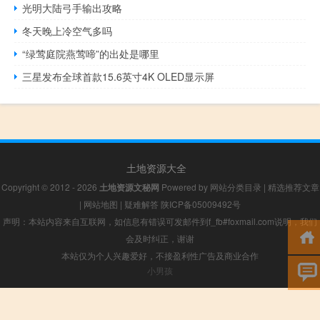
光明大陆弓手输出攻略
冬天晚上冷空气多吗
“绿莺庭院燕莺啼”的出处是哪里
三星发布全球首款15.6英寸4K OLED显示屏
土地资源大全
Copyright © 2012 - 2026
土地资源文秘网
Powered by
网站分类目录
|
精选推荐文章
|
网站地图
|
疑难解答
陕ICP备05009492号
声明：本站内容来自互联网，如信息有错误可发邮件到f_fb#foxmail.com说明，我们
会及时纠正，谢谢
本站仅为个人兴趣爱好，不接盈利性广告及商业合作
小男孩