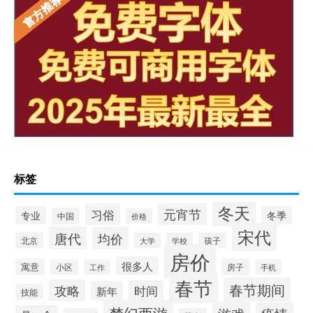
标签
冬天
习俗
元宵节
专业
冬季
中国
价格
宋代
唐代
均价
北京
大学
学校
孩子
房价
很多人
寓意
房子
小区
工作
手机
春节
春节期间
攻略
时间
新年
技能
梦幻西游