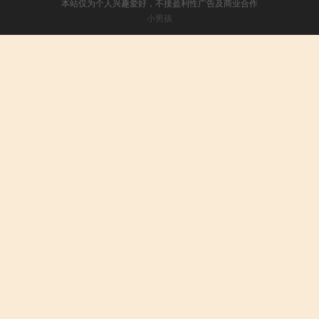
本站仅为个人兴趣爱好，不接盈利性广告及商业合作
小男孩