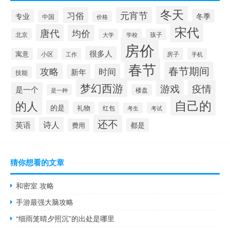
冬天
习俗
元宵节
专业
冬季
中国
价格
宋代
唐代
均价
北京
大学
学校
孩子
房价
很多人
寓意
房子
小区
工作
手机
春节
春节期间
攻略
时间
新年
技能
梦幻西游
游戏
疫情
是一个
是一种
楼盘
自己的
的人
的是
礼物
红包
考试
考生
还不
诗人
英语
都是
费用
猜你想看的文章
和密室 攻略
手游最强大脑攻略
“细雨笼晴夕照沉”的出处是哪里