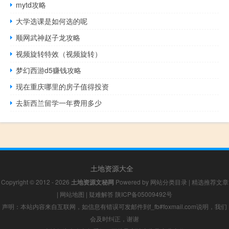
mytd攻略
大学选课是如何选的呢
顺网武神赵子龙攻略
视频旋转特效（视频旋转）
梦幻西游d5赚钱攻略
现在重庆哪里的房子值得投资
去新西兰留学一年费用多少
土地资源大全
Copyright © 2012 - 2026
土地资源文秘网
Powered by
网站分类目录
|
精选推荐文章
|
网站地图
|
疑难解答
陕ICP备05009492号
声明：本站内容来自互联网，如信息有错误可发邮件到f_fb#foxmail.com说明，我们
会及时纠正，谢谢