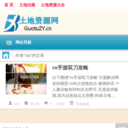
首 页
土地法规
土地资源大全
网站导航
>
作者“ros”的文章
ro手游双刀攻略
以下围绕“ro手游双刀攻略”主题解决网
友的困惑 ro剑士技能加点 敏骑的话 个
人建议敏加到90左右即可,无需追求极
限,因为后面加点太浪费,90多点每...
ros
04-26
0
842
手游攻略