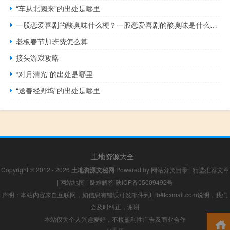
“车从北阙来”的出处是哪里
一股恋爱喜剧的酸臭味什么梗？一股恋爱喜剧的酸臭味是什么意思什么梗
老板春节加班费怎么算
接头游戏攻略
“对月清光”的出处是哪里
“送春经野坞”的出处是哪里
土地资源大全
Copyright © 2012 - 2026
土地资源文秘网
Powered by
网站分类目录
|
精选推荐文章
|
网站地图
|
疑难解答
陕ICP备05009492号
声明：本站内容来自互联网，如信息有错误可发邮件到f_fb#foxmail.com说明，我们
会及时纠正，谢谢
本站仅为个人兴趣爱好，不接盈利性广告及商业合作
小男孩