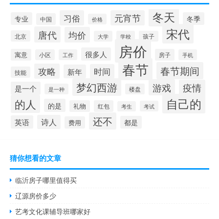
冬天
习俗
元宵节
专业
冬季
中国
价格
宋代
唐代
均价
北京
大学
学校
孩子
房价
很多人
寓意
房子
小区
工作
手机
春节
春节期间
攻略
时间
新年
技能
梦幻西游
游戏
疫情
是一个
是一种
楼盘
自己的
的人
的是
礼物
红包
考试
考生
还不
诗人
英语
都是
费用
猜你想看的文章
临沂房子哪里值得买
辽源房价多少
艺考文化课辅导班哪家好