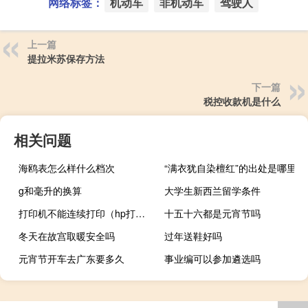
网络标签：
机动车
非机动车
驾驶人
上一篇
提拉米苏保存方法
下一篇
税控收款机是什么
相关问题
海鸥表怎么样什么档次
“满衣犹自染檀红”的出处是哪里
g和毫升的换算
大学生新西兰留学条件
打印机不能连续打印（hp打印机无法连续打印）
十五十六都是元宵节吗
冬天在故宫取暖安全吗
过年送鞋好吗
元宵节开车去广东要多久
事业编可以参加遴选吗