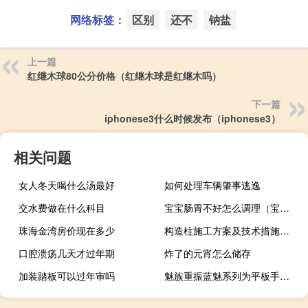
网络标签：
区别
还不
钠盐
上一篇
红继木球80公分价格（红继木球是红继木吗）
下一篇
iphonese3什么时候发布（iphonese3）
相关问题
女人冬天喝什么汤最好
如何处理车辆肇事逃逸
交水费做在什么科目
宝宝肠胃不好怎么调理（宝宝肠胃不好怎么调理）
珠海金湾房价现在多少
构造柱施工方案及技术措施（构造柱施工工艺流程）
口腔溃疡几天才过年期
炸了的元宵怎么储存
加装踏板可以过年审吗
魅族重振蓝魅系列为平板手表等打造账号