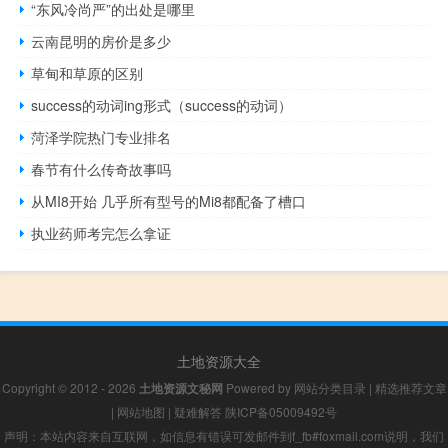
“东风冷尚严”的出处是哪里
云南昆明的房价是多少
草甸和草原的区别
success的动词ing形式（success的动词）
菏泽学院热门专业排名
春节有什么传奇故事吗
从MI8开始 几乎所有型号的Mi8都配备了槽口
执业药师考完怎么拿证
土地资源大全
Copyright © 2012 - 2026
土地资源文秘网
Powered by
网站分类目录
|
精选推荐文章
|
网站地图
|
疑难解答
陕ICP备05009492号
声明：本站内容来自互联网，如信息有错误可发邮件到f_fb#foxmail.com说明，我们