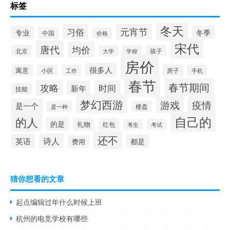
标签
冬天
习俗
元宵节
专业
冬季
中国
价格
宋代
唐代
均价
北京
大学
学校
孩子
房价
很多人
寓意
房子
小区
工作
手机
春节
春节期间
攻略
时间
新年
技能
梦幻西游
游戏
疫情
是一个
是一种
楼盘
自己的
的人
的是
礼物
红包
考试
考生
还不
诗人
英语
都是
费用
猜你想看的文章
起点编辑过年什么时候上班
杭州的电竞学校有哪些