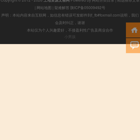
土地资源文秘网
|
网站地图
|
疑难解答
陕ICP备05009492号
声明：本站内容来自互联网，如信息有错误可发邮件到f_fb#foxmail.com说明，我们
会及时纠正，谢谢
本站仅为个人兴趣爱好，不接盈利性广告及商业合作
小男孩