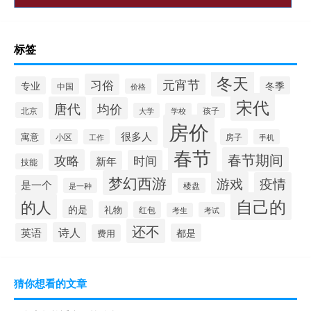
标签
冬天
习俗
元宵节
专业
冬季
中国
价格
宋代
唐代
均价
北京
大学
学校
孩子
房价
很多人
寓意
房子
小区
工作
手机
春节
春节期间
攻略
时间
新年
技能
梦幻西游
游戏
疫情
是一个
是一种
楼盘
自己的
的人
的是
礼物
红包
考试
考生
还不
诗人
英语
都是
费用
猜你想看的文章