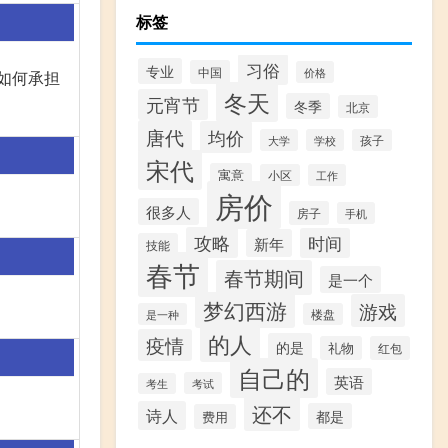
标签
习俗
专业
中国
价格
如何承担
冬天
元宵节
冬季
北京
唐代
均价
大学
学校
孩子
宋代
寓意
小区
工作
房价
很多人
房子
手机
攻略
时间
新年
技能
春节
春节期间
是一个
梦幻西游
游戏
是一种
楼盘
的人
疫情
的是
礼物
红包
自己的
英语
考试
考生
还不
诗人
都是
费用