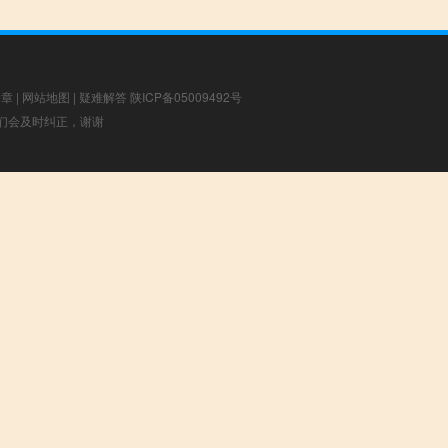
文章
|
网站地图
|
疑难解答
陕ICP备05009492号
，我们会及时纠正，谢谢