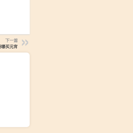
下一篇
州哪买元宵