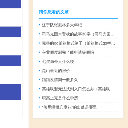
猜你想看的文章
辽宁队张振林多大年纪
司马光圆木警枕的故事30字（司马光圆木警枕的故事）
完整的qq邮箱格式例子（邮箱格式qq举个例子）
兴业额度刷完了能申请提额吗
七夕局外人什么梗
昆山最近的房价
猫猫发情期一般多久
英雄联盟无法找到入口怎么办（英雄联盟无法找到入口）
职高上完是什么学历
“落尽蟠桃几度花”的出处是哪里