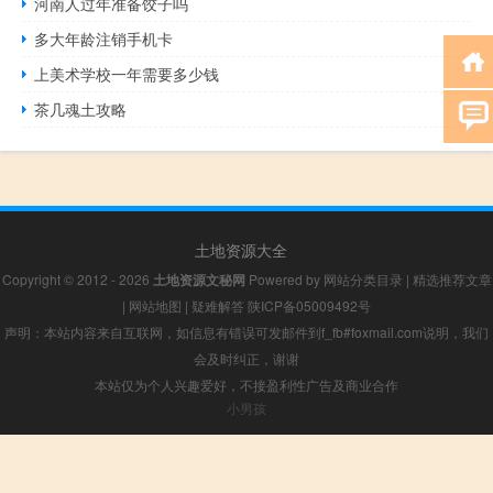
河南人过年准备饺子吗
多大年龄注销手机卡
上美术学校一年需要多少钱
茶几魂土攻略
土地资源大全
Copyright © 2012 - 2026
土地资源文秘网
Powered by
网站分类目录
|
精选推荐文章
|
网站地图
|
疑难解答
陕ICP备05009492号
声明：本站内容来自互联网，如信息有错误可发邮件到f_fb#foxmail.com说明，我们
会及时纠正，谢谢
本站仅为个人兴趣爱好，不接盈利性广告及商业合作
小男孩