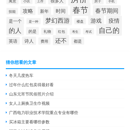
很多人
寓意
房子
小区
工作
手机
春节
春节期间
攻略
时间
新年
技能
梦幻西游
游戏
疫情
是一个
是一种
楼盘
自己的
的人
的是
礼物
红包
考试
考生
还不
诗人
英语
都是
费用
猜你想看的文章
冬天几度热车
过年什么红包卖得最好看
山东元宵节民俗照片介绍
女人上厕换卫生巾视频
广西电力职业技术学院重点专业有哪些
买冰箱主要看哪些参数