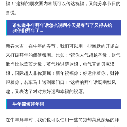
福！”这样的朋友圈内容既可以传达祝福，又能分享节日的
喜悦。
谁知道牛年拜年话怎么说啊今天是春节了又得去给
叔伯们拜年了...
新春大吉！在牛年的春节，我们可以用一些幽默的开场白
来打破拜年的僵硬氛围。比如：“祝你人气超越圣母，财气
敢当比尔盖茨之母，英气胜过萨达姆，帅气直追贝克汉
姆，国际超人非你莫属！新年祝福你：好运伴着你，财神
跟着你，名车马上送到家门口！”这样的拜年话既幽默风
趣，又表达了对对方好运和幸福的祝愿。
牛年简短拜年词
在牛年拜年时，我们也可以使用一些简短却寓意深远的拜