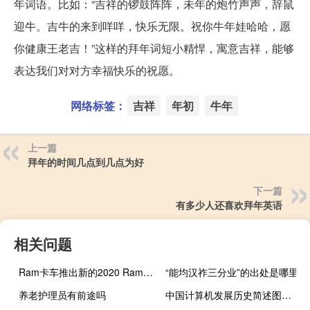
年词语。比如：“吉祥的锣鼓阵阵，未年的炮竹声声，辞鼠
迎牛。吉牛的来到咩咩，快乐无限。祝你牛年娃哈哈，愿
你健康王老吉！”这样的拜年词短小精悍，寓意吉祥，能够
表达我们对对方幸福快乐的祝愿。
网络标签：
吉祥
年初
牛年
上一篇
拜年的时间几点到几点为好
下一篇
有多少人还喜欢拜年英语
相关问题
Ram卡车推出新的2020 Ram 1500 Laramie西南版
“能均汉祚三分业”的出处是哪里
养老护理员有前途吗
中国计算机发展历史简述图文（中国计算机发展史简介）