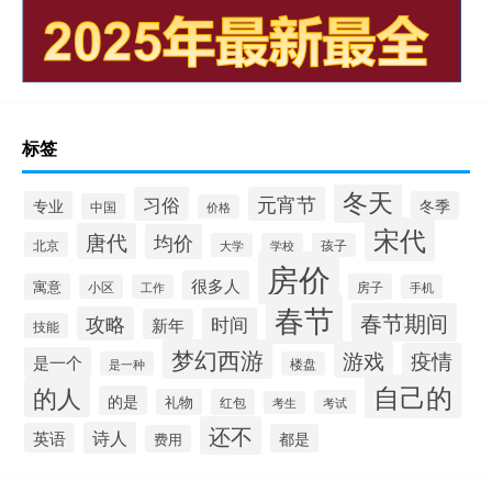
标签
冬天
习俗
元宵节
专业
冬季
中国
价格
宋代
唐代
均价
北京
大学
学校
孩子
房价
很多人
寓意
房子
小区
工作
手机
春节
春节期间
攻略
时间
新年
技能
梦幻西游
游戏
疫情
是一个
是一种
楼盘
自己的
的人
的是
礼物
红包
考试
考生
还不
诗人
英语
都是
费用