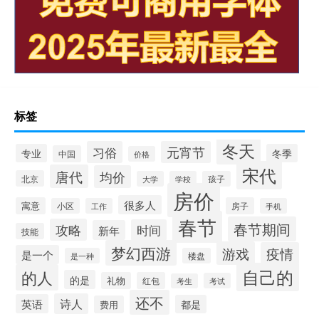
标签
冬天
习俗
元宵节
专业
冬季
中国
价格
宋代
唐代
均价
北京
大学
学校
孩子
房价
很多人
寓意
房子
小区
工作
手机
春节
春节期间
攻略
时间
新年
技能
梦幻西游
游戏
疫情
是一个
是一种
楼盘
自己的
的人
的是
礼物
红包
考试
考生
还不
诗人
英语
都是
费用