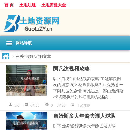
首 页
土地法规
土地资源大全
网站导航
>
有关“詹姆斯”的文章
阿凡达视频攻略
以下围绕“阿凡达视频攻略”主题解决网
友的困惑 阿凡达观影攻略? 1. 先熟悉一
下阿凡达的剧情:阿凡达是一部由詹姆斯
·卡梅隆执导的科幻电影,讲述的...
afd
04-27
0
426
手游攻略
詹姆斯多大年龄去湖人球队
以下围绕“詹姆斯多大年龄去湖人球