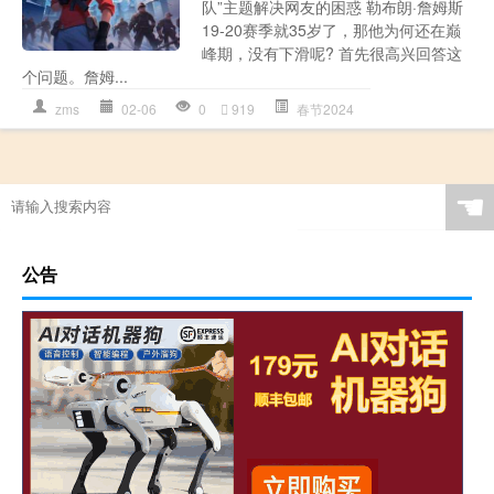
队”主题解决网友的困惑 勒布朗·詹姆斯
19-20赛季就35岁了，那他为何还在巅
峰期，没有下滑呢? 首先很高兴回答这
个问题。詹姆...
zms
02-06
0
919
春节2024
☚
公告