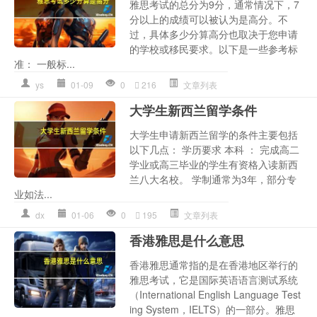
雅思考试的总分为9分，通常情况下，7
分以上的成绩可以被认为是高分。不
过，具体多少分算高分也取决于您申请
的学校或移民要求。以下是一些参考标
准： 一般标...
ys
01-09
0
216
文章列表
大学生新西兰留学条件
大学生申请新西兰留学的条件主要包括
以下几点： 学历要求 本科 ： 完成高二
学业或高三毕业的学生有资格入读新西
兰八大名校。 学制通常为3年，部分专
业如法...
dx
01-06
0
195
文章列表
香港雅思是什么意思
香港雅思通常指的是在香港地区举行的
雅思考试，它是国际英语语言测试系统
（International English Language Test
ing System，IELTS）的一部分。雅思