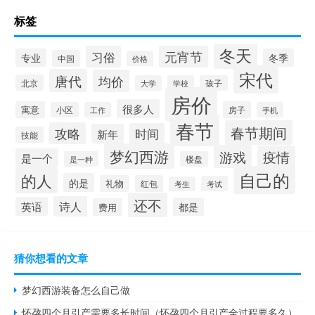
标签
冬天
习俗
元宵节
专业
冬季
中国
价格
宋代
唐代
均价
北京
大学
学校
孩子
房价
很多人
寓意
房子
小区
工作
手机
春节
春节期间
攻略
时间
新年
技能
梦幻西游
游戏
疫情
是一个
是一种
楼盘
自己的
的人
的是
礼物
红包
考试
考生
还不
诗人
英语
都是
费用
猜你想看的文章
梦幻西游装备怎么自己做
怀孕四个月引产需要多长时间（怀孕四个月引产全过程要多久）