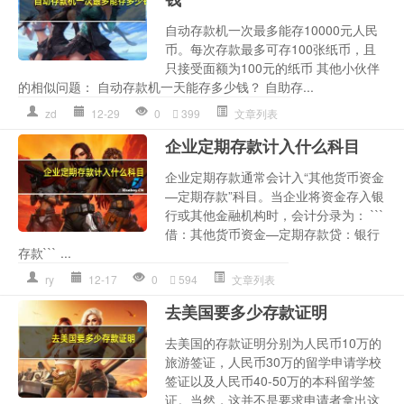
自动存款机一次最多能存10000元人民
币。每次存款最多可存100张纸币，且
只接受面额为100元的纸币 其他小伙伴
的相似问题： 自动存款机一天能存多少钱？ 自助存...
zd
12-29
0
399
文章列表
企业定期存款计入什么科目
企业定期存款通常会计入“其他货币资金
—定期存款”科目。当企业将资金存入银
行或其他金融机构时，会计分录为： ```
借：其他货币资金—定期存款贷：银行
存款``` ...
ry
12-17
0
594
文章列表
去美国要多少存款证明
去美国的存款证明分别为人民币10万的
旅游签证，人民币30万的留学申请学校
签证以及人民币40-50万的本科留学签
证。当然，这并不是要求申请者拿出这