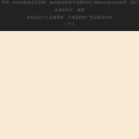
声明：本站内容来自互联网，如信息有错误可发邮件到f_fb#foxmail.com说明，我们
会及时纠正，谢谢
本站仅为个人兴趣爱好，不接盈利性广告及商业合作
小男孩