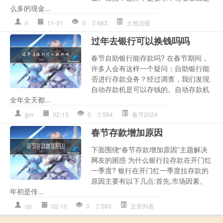
么多的现金...
rl
11-21
0
663
土地法规
过年去银行可以换钱吗吗
春节自助银行能存款吗? 在春节期间，
许多人会有这样一个疑问：自助银行能
否进行存款业务？经过调查，我们发现
自动存款机是可以存钱的。自动存款机
全年全天都...
gnr
02-15
0
594
春节2024
春节存款增加原因
下面围绕“春节存款增加原因”主题解决
网友的困惑 为什么银行拉存款在开门红
一季度? 银行在开门红一季度拉存款的
原因主要有以下几点:首先,市场因素。
年初是传...
cjc
02-10
0
563
文章列表