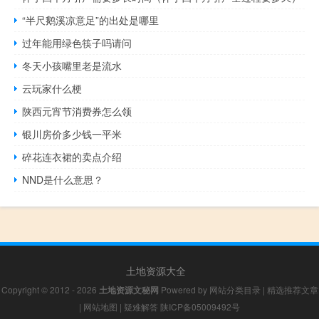
“半尺鹅溪凉意足”的出处是哪里
过年能用绿色筷子吗请问
冬天小孩嘴里老是流水
云玩家什么梗
陕西元宵节消费券怎么领
银川房价多少钱一平米
碎花连衣裙的卖点介绍
NND是什么意思？
土地资源大全
Copyright © 2012 - 2026
土地资源文秘网
Powered by
网站分类目录
|
精选推荐文章
|
网站地图
|
疑难解答
陕ICP备05009492号