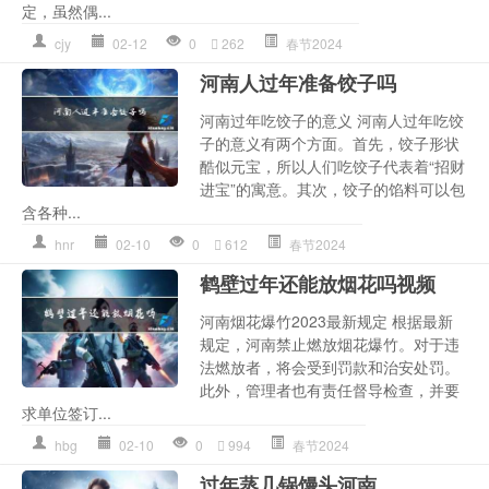
定，虽然偶...
cjy
02-12
0
262
春节2024
河南人过年准备饺子吗
河南过年吃饺子的意义 河南人过年吃饺
子的意义有两个方面。首先，饺子形状
酷似元宝，所以人们吃饺子代表着“招财
进宝”的寓意。其次，饺子的馅料可以包
含各种...
hnr
02-10
0
612
春节2024
鹤壁过年还能放烟花吗视频
河南烟花爆竹2023最新规定 根据最新
规定，河南禁止燃放烟花爆竹。对于违
法燃放者，将会受到罚款和治安处罚。
此外，管理者也有责任督导检查，并要
求单位签订...
hbg
02-10
0
994
春节2024
过年蒸几锅馒头河南