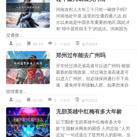
河南农村人大年三十只吃一碗饺子吗?
河南地处中原,这里的交通四通八达,自
古以来就是中国非常重要的地区,因此才
有“得中原而得天下”的说法。河南因为
交通便...
gnz
02-10
0
425
春节2024
郑州过年能去广州吗
开车经过湖北省高速可以进广州吗 根据
最新的疫情政策，经过湖北省高速是可
以进入广州的，但必须保持通行不下高
速，避免停车和接触人群。如果您来自
疫情重发...
zzg
02-09
0
510
春节2024
无胆英雄中红梅有多大年龄
以下围绕“无胆英雄中红梅有多大年
龄”主题解决网友的困惑 人穷志短 “人穷
志短”一句话道出了贫穷对人的影响。当