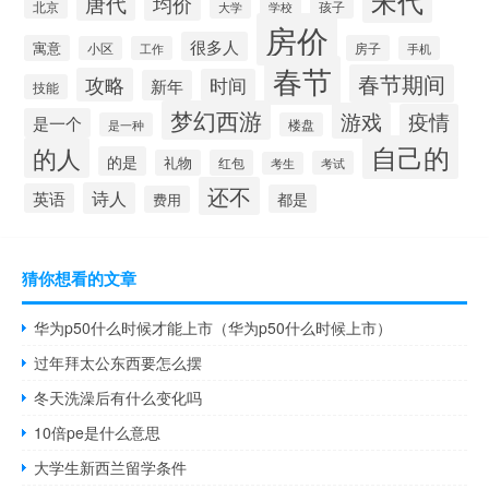
宋代
唐代
均价
北京
大学
学校
孩子
房价
很多人
寓意
房子
小区
工作
手机
春节
春节期间
攻略
时间
新年
技能
梦幻西游
游戏
疫情
是一个
是一种
楼盘
自己的
的人
的是
礼物
红包
考试
考生
还不
诗人
英语
都是
费用
猜你想看的文章
华为p50什么时候才能上市（华为p50什么时候上市）
过年拜太公东西要怎么摆
冬天洗澡后有什么变化吗
10倍pe是什么意思
大学生新西兰留学条件