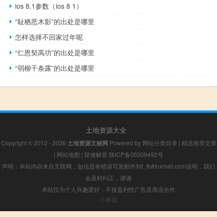
ios 8.1参数（ios 8 1）
“耻栖恶木影”的出处是哪里
怎样选择不回家过年呢
“仁恩契禹功”的出处是哪里
“弱柳千条露”的出处是哪里
土地资源大全
Copyright © 2012 - 2026
土地资源文秘网
Powered by
网站分类目录
|
精选推荐文章
|
网站地图
|
疑难解答
陕ICP备05009492号
声明：本站内容来自互联网，如信息有错误可发邮件到f_fb#foxmail.com说明，我们
会及时纠正，谢谢
本站仅为个人兴趣爱好，不接盈利性广告及商业合作
小男孩