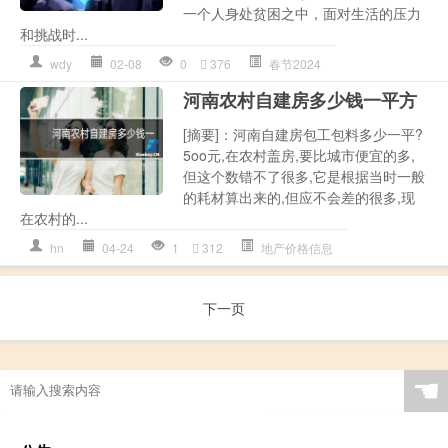
一个人身处贫困之中，面对生活的压力
和挑战时...
wdy
02-08
0
376
春节2024
河南农村自建房多少钱一平方
[摘要]：河南自建房包工包料多少一平?
5oo元,在农村盖房,要比城市便宜的多,
但这个数错不了很多,它是根据当时一般
的耗材算出来的,但应不会差的很多,现
在农村的...
hn
04-24
1
312
地产价格信息
下一页
☚