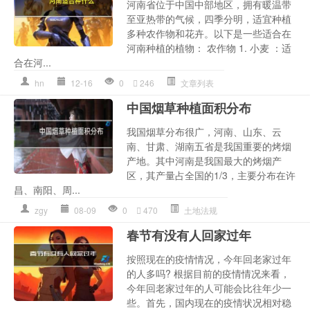
河南省位于中国中部地区，拥有暖温带
至亚热带的气候，四季分明，适宜种植
多种农作物和花卉。以下是一些适合在
河南种植的植物： 农作物 1. 小麦 ：适
合在河...
hn
12-16
0
246
文章列表
中国烟草种植面积分布
我国烟草分布很广，河南、山东、云
南、甘肃、湖南五省是我国重要的烤烟
产地。其中河南是我国最大的烤烟产
区，其产量占全国的1/3，主要分布在许
昌、南阳、周...
zgy
08-09
0
470
土地法规
春节有没有人回家过年
按照现在的疫情情况，今年回老家过年
的人多吗? 根据目前的疫情情况来看，
今年回老家过年的人可能会比往年少一
些。首先，国内现在的疫情状况相对稳