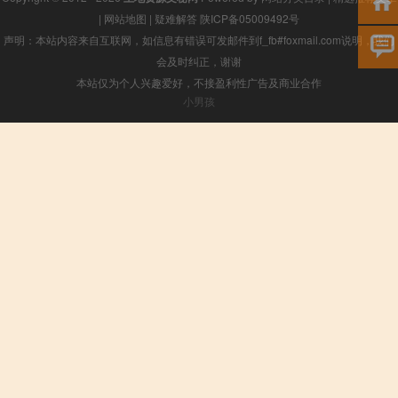
|
网站地图
|
疑难解答
陕ICP备05009492号
声明：本站内容来自互联网，如信息有错误可发邮件到f_fb#foxmail.com说明，我们
会及时纠正，谢谢
本站仅为个人兴趣爱好，不接盈利性广告及商业合作
小男孩