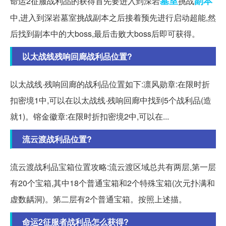
墓室
副本
命运2征服战利品的获得首先要进入到深岩
挑战
中,进入到深岩墓室挑战副本之后接着预先进行启动超能,然
后找到副本中的大boss,最后击败大boss后即可获得。
以太战线残响回廊战利品位置?
以太战线·残响回廊的战利品位置如下:凛风勋章:在限时折
扣密境1中,可以在以太战线·残响回廊中找到5个战利品(造
就1)。镕金徽章:在限时折扣密境2中,可以在...
流云渡战利品位置?
流云渡战利品宝箱位置攻略:流云渡区域总共有两层,第一层
有20个宝箱,其中18个普通宝箱和2个特殊宝箱(次元扑满和
虚数龋洞)。第二层有2个普通宝箱。按照上述描。
命运2征服者战利品怎么获得?