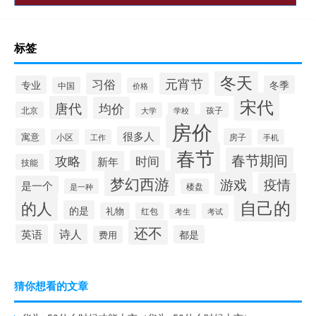
标签
冬天
习俗
元宵节
专业
冬季
中国
价格
宋代
唐代
均价
北京
大学
学校
孩子
房价
很多人
寓意
房子
小区
工作
手机
春节
春节期间
攻略
时间
新年
技能
梦幻西游
游戏
疫情
是一个
是一种
楼盘
自己的
的人
的是
礼物
红包
考试
考生
还不
诗人
英语
都是
费用
猜你想看的文章