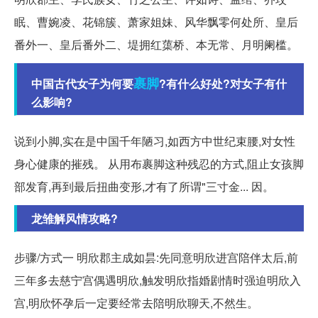
眠、曹婉凌、花锦簇、萧家姐妹、风华飘零何处所、皇后
番外一、皇后番外二、堤拥红蕖桥、本无常、月明阑槛。
裹脚
中国古代女子为何要
?有什么好处?对女子有什
么影响?
说到小脚,实在是中国千年陋习,如西方中世纪束腰,对女性
身心健康的摧残。 从用布裹脚这种残忍的方式,阻止女孩脚
部发育,再到最后扭曲变形,才有了所谓"三寸金... 因。
龙雏解风情攻略?
步骤/方式一 明欣郡主成如昙:先同意明欣进宫陪伴太后,前
三年多去慈宁宫偶遇明欣,触发明欣指婚剧情时强迫明欣入
宫,明欣怀孕后一定要经常去陪明欣聊天,不然生。