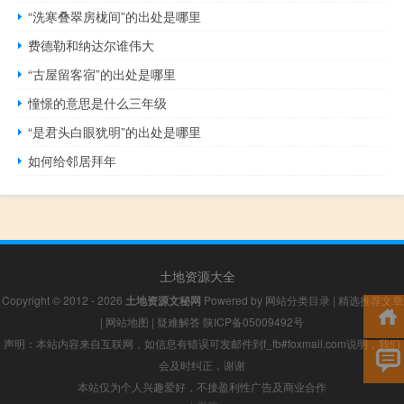
“洗寒叠翠房栊间”的出处是哪里
费德勒和纳达尔谁伟大
“古屋留客宿”的出处是哪里
憧憬的意思是什么三年级
“是君头白眼犹明”的出处是哪里
如何给邻居拜年
土地资源大全
Copyright © 2012 - 2026
土地资源文秘网
Powered by
网站分类目录
|
精选推荐文章
|
网站地图
|
疑难解答
陕ICP备05009492号
声明：本站内容来自互联网，如信息有错误可发邮件到f_fb#foxmail.com说明，我们
会及时纠正，谢谢
本站仅为个人兴趣爱好，不接盈利性广告及商业合作