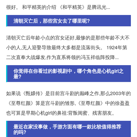
很好。 和平精英的介绍 《和平精英》是腾讯光...
清朝灭亡后，那些宫女去了哪里呢?
清朝灭亡后年龄小点的宫女还好,最惨的是那些年龄不大不
小的人,无人迎娶导致最终大多都是流落街头。 1924年第
二次直奉大战爆发,作为直系将领的冯玉祥临阵投降...
你觉得在你看过的影视剧中，哪个角色是心机girl之
最?
如果说《甄嬛传》是目前宫斗剧的巅峰之作,那么2003年的
《至尊红颜》算是宫斗剧的雏形,《至尊红颜》中的徐盈盈
也可算是早期心机girl的鼻祖:背叛闺蜜、残害朋友。
最近在家没事做，手游方面有哪一款比较值得推荐
的吗?