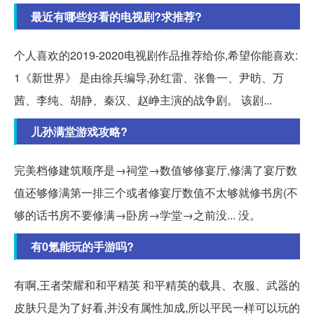
最近有哪些好看的电视剧?求推荐?
个人喜欢的2019-2020电视剧作品推荐给你,希望你能喜欢:
1《新世界》 是由徐兵编导,孙红雷、张鲁一、尹昉、万
茜、李纯、胡静、秦汉、赵峥主演的战争剧。 该剧...
儿孙满堂游戏攻略?
完美档修建筑顺序是→祠堂→数值够修宴厅,修满了宴厅数
值还够修满第一排三个或者修宴厅数值不太够就修书房(不
够的话书房不要修满→卧房→学堂→之前没... 没。
有0氪能玩的手游吗?
有啊,王者荣耀和和平精英 和平精英的载具、衣服、武器的
皮肤只是为了好看,并没有属性加成,所以平民一样可以玩的