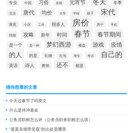
冬天
习俗
元宵节
专业
冬季
中国
价格
宋代
唐代
均价
北京
大学
学校
孩子
房价
很多人
寓意
房子
小区
工作
手机
春节
春节期间
攻略
时间
新年
技能
梦幻西游
游戏
疫情
是一个
是一种
楼盘
自己的
的人
的是
礼物
红包
考试
考生
还不
诗人
英语
都是
费用
猜你想看的文章
今天过春节了吗英文
什么是待冲基金
公务员职称怎么评（公务员职务职称怎么填）
“遮莫东墙带笑窥”的出处是哪里