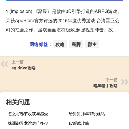
1.(Implosion) 《聚爆》是款由3D引擎打造的ARPG游戏。
荣获AppStore官方评选的2015年度优秀游戏,台湾雷亚公
司的扛鼎之作。游戏画面堪称极致,超强视觉冲击。故...
网络标签：
攻略
裹脚
郡主
上一篇
ag drive攻略
下一篇
暗黑猎手攻略
相关问题
怎么写春节收获与感受
给舅舅拜年都说啥话
株洲御景龙湾房价多少
s7螳螂攻略