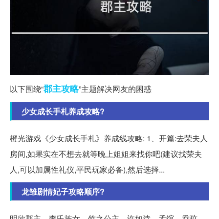
郡主
攻略
以下围绕“
”主题解决网友的困惑
少女成长手札养成攻略?
橙光游戏《少女成长手札》养成线攻略: 1、开篇:去荣夫人
房间,如果实在不想去就等晚上姐姐来找你吧(建议找荣夫
人,可以加属性礼仪,平民玩家必备),然后选择...
龙雏剧情妃子攻略顺序?
明欣郡主、李氏族女、竹之公主、许如诗、孟绾、乔玟