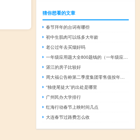
猜你想看的文章
春节拜年的台词有哪些
初中生肌肉可以练多大年龄
老公过年去买烟好吗
一年级应用题大全800题钱的（一年级应用题大全800题）
湛江的房子比较好
周大福公告称第二季度集团零售值按年增长5.8%其中内地及港澳分别增长0.6%和54.1%
“独使尾徒大”的出处是哪里
广州民办大学排行
红海行动春节上映时间几点
大连春节过路费怎么收