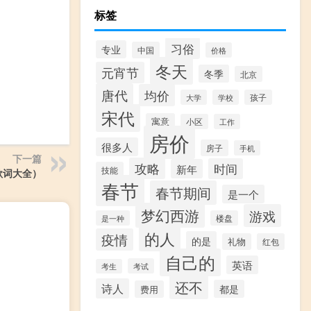
标签
习俗
专业
中国
价格
冬天
元宵节
冬季
北京
唐代
均价
大学
学校
孩子
宋代
寓意
小区
工作
房价
很多人
房子
手机
下一篇
攻略
时间
新年
技能
歌词大全）
春节
春节期间
是一个
梦幻西游
游戏
是一种
楼盘
的人
疫情
的是
礼物
红包
自己的
英语
考试
考生
还不
诗人
都是
费用