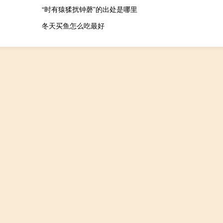
“时有猿猱扰钟磬”的出处是哪里
冬天买鱼怎么吃最好