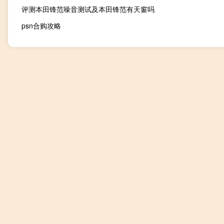
评测本田锋范噪音测试及本田锋范有天窗吗
psn合购攻略