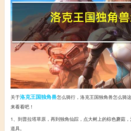
洛克
王国
独角兽
关于
怎么骑行，洛克王国独角兽怎么骑
来看看吧！
1、到普拉塔草原，再到独角仙踪，点大树上的棕色蘑菇，
道具。