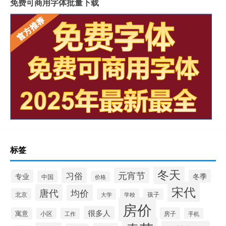
免费可商用字体批量下载
标签
冬天
习俗
元宵节
专业
冬季
中国
价格
宋代
唐代
均价
北京
大学
学校
孩子
房价
很多人
寓意
房子
小区
工作
手机