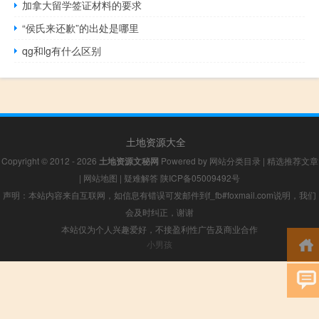
加拿大留学签证材料的要求
“侯氏来还歉”的出处是哪里
qg和lg有什么区别
土地资源大全
Copyright © 2012 - 2026
土地资源文秘网
Powered by
网站分类目录
|
精选推荐文章
|
网站地图
|
疑难解答
陕ICP备05009492号
声明：本站内容来自互联网，如信息有错误可发邮件到f_fb#foxmail.com说明，我们
会及时纠正，谢谢
本站仅为个人兴趣爱好，不接盈利性广告及商业合作
小男孩