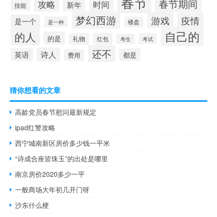
春节
春节期间
攻略
时间
新年
技能
梦幻西游
游戏
疫情
是一个
是一种
楼盘
自己的
的人
的是
礼物
红包
考试
考生
还不
诗人
英语
都是
费用
猜你想看的文章
高龄党员春节慰问最新规定
ipad红警攻略
西宁城南新区房价多少钱一平米
“诗成合座皆珠玉”的出处是哪里
南京房价2020多少一平
一般商场大年初几开门呀
沙东什么梗