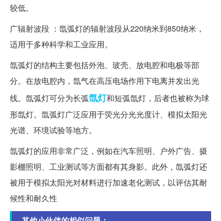
较低。
广辐射波段 ：氙弧灯的辐射波段从220纳米到850纳米，
适用于多种科学和工业应用。
氙弧灯的结构主要包括外泡、玻壳、放电腔和电极等部
分。在放电腔内，氙气在高压电场作用下电离并发出光
氙灯
线。氙弧灯可分为长弧
和短弧氙灯，后者也被称为球
形氙灯。氙弧灯广泛应用于荧光分光光度计、模拟太阳光
光谱、环境试验等地方。
氙弧灯的应用非常广泛，例如在汽车照明、户外广告、摄
影棚照明、工业测试等方面都有其身影。此外，氙弧灯还
被用于模拟太阳光对材料进行加速老化测试，以评估其耐
候性和耐久性
其他小伙伴的相似问题：