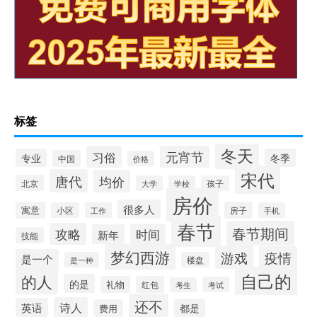
标签
冬天
习俗
元宵节
专业
冬季
中国
价格
宋代
唐代
均价
北京
大学
学校
孩子
房价
很多人
寓意
房子
小区
工作
手机
春节
春节期间
攻略
时间
新年
技能
梦幻西游
游戏
疫情
是一个
是一种
楼盘
自己的
的人
的是
礼物
红包
考试
考生
还不
诗人
英语
都是
费用