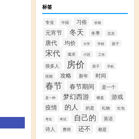
标签
习俗
专业
中国
价格
冬天
元宵节
冬季
北京
唐代
均价
大学
学校
孩子
宋代
寓意
小区
工作
房价
很多人
房子
手机
攻略
时间
新年
技能
春节
春节期间
是一个
梦幻西游
游戏
是一种
楼盘
的人
疫情
的是
礼物
红包
自己的
英语
考试
考生
还不
诗人
都是
费用