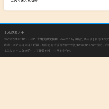
全民奇迹元素攻略
土地资源大全
Copyright © 2012 - 2026
土地资源文秘网
Powered by
网站分类目录
|
精选推荐
声明：本站内容来自互联网，如信息有错误可发邮件到f_fb#foxmail.com说明
本站仅为个人兴趣爱好，不接盈利性广告及商业合作