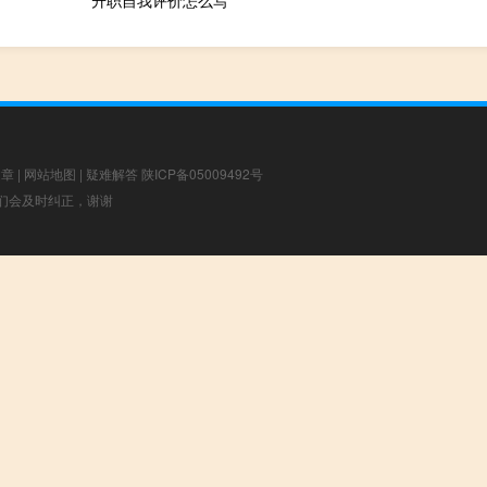
升职自我评价怎么写
文章
|
网站地图
|
疑难解答
陕ICP备05009492号
，我们会及时纠正，谢谢