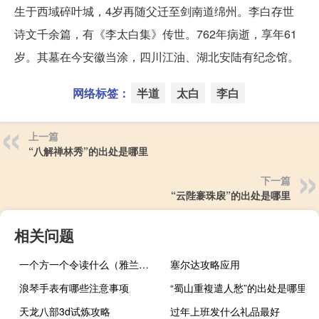
生于西域碎叶城，4岁再随父迁至剑南道绵州。李白存世
诗文千余篇，有《李太白集》传世。762年病逝，享年61
岁。其墓在今安徽当涂，四川江油、湖北安陆有纪念馆。
网络标签：
半道
太白
李白
上一篇
“八解禅林秀”的出处是哪里
下一篇
“云陛褰珠扆”的出处是哪里
相关问题
一个方一个令读什么（雅兰仕m3(钛星人m3)）
塞尔达攻略应用
浪琴手表有哪些注意事项
“蜀山重複遣人愁”的出处是哪里
天龙八部3d试炼攻略
过年上班发什么礼品最好