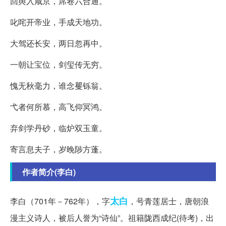
回舆入咸京，席卷六合通。
叱咤开帝业，手成天地功。
大驾还长安，两日忽再中。
一朝让宝位，剑玺传无穷。
愧无秋毫力，谁念矍铄翁。
弋者何所慕，高飞仰冥鸿。
弃剑学丹砂，临炉双玉童。
寄言息夫子，岁晚陟方蓬。
作者简介(李白)
太白
李白（701年－762年），字
，号青莲居士，唐朝浪
漫主义诗人，被后人誉为“诗仙”。祖籍陇西成纪(待考)，出