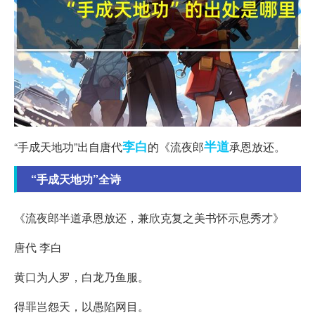
李白
半道
“手成天地功”出自唐代
的《流夜郎
承恩放还。
“手成天地功”全诗
《流夜郎半道承恩放还，兼欣克复之美书怀示息秀才》
唐代 李白
黄口为人罗，白龙乃鱼服。
得罪岂怨天，以愚陷网目。