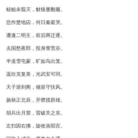
鲸鲵未翦灭，豺狼屡翻履。
悲作楚地囚，何日秦庭哭。
遭逢二明主，前后两迁逐。
去国愁夜郎，投身窜荒谷。
半道雪屯蒙，旷如鸟出笼。
遥欣克复美，光武安可同。
天子巡剑阁，储皇守扶风。
扬袂正北辰，开襟揽群雄。
胡兵出月窟，雷破关之东。
左扫因右拂，旋收洛阳宫。