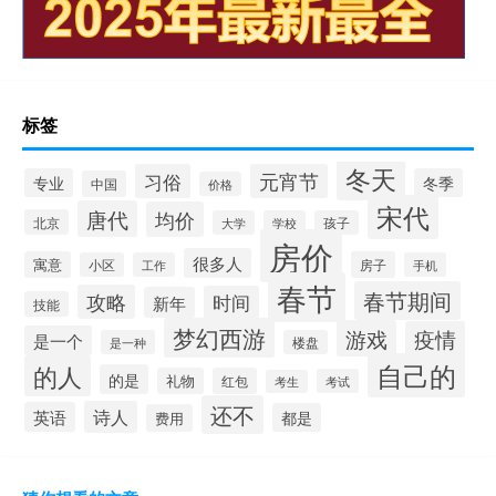
标签
冬天
习俗
元宵节
专业
冬季
中国
价格
宋代
唐代
均价
北京
大学
学校
孩子
房价
很多人
寓意
房子
小区
工作
手机
春节
春节期间
攻略
时间
新年
技能
梦幻西游
游戏
疫情
是一个
是一种
楼盘
自己的
的人
的是
礼物
红包
考试
考生
还不
诗人
英语
都是
费用