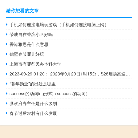
猜你想看的文章
手机如何连接电脑玩游戏（手机如何连接电脑上网）
荣成自在香滨小区好吗
香港雅思是什么意思
鹤壁春节哪儿好玩
上海市有哪些民办本科大学
2023-09-29 01:20： 2023年9月29日1时15分，S28启扬高速海启段由于车流量大，由启东往海安方向64K至66K离如东南枢纽2公里附近现场车多缓行。 ​​​
“暮年勋业”的出处是哪里
success的动词ing形式（success的动词）
县政府办主任是什么级别
春节过后农村有什么发展