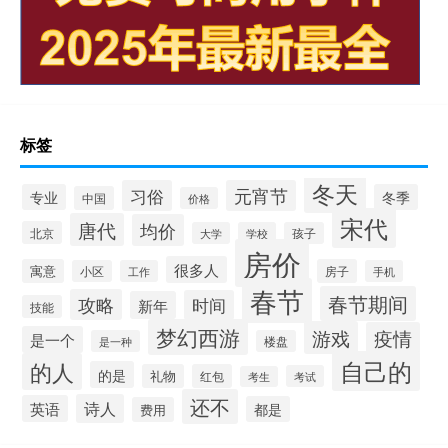
标签
冬天
习俗
元宵节
专业
冬季
中国
价格
宋代
唐代
均价
北京
大学
学校
孩子
房价
很多人
寓意
房子
小区
工作
手机
春节
春节期间
攻略
时间
新年
技能
梦幻西游
游戏
疫情
是一个
是一种
楼盘
自己的
的人
的是
礼物
红包
考试
考生
还不
诗人
英语
都是
费用