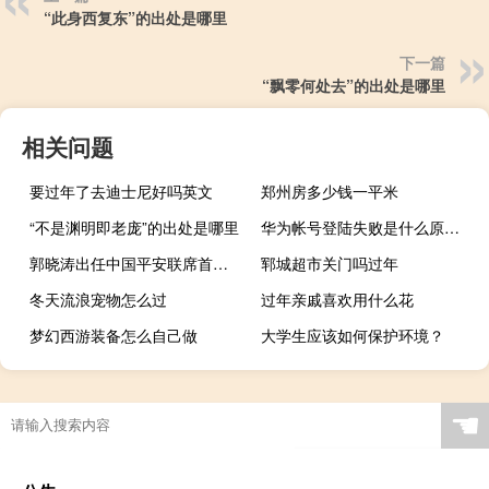
“此身西复东”的出处是哪里
下一篇
“飘零何处去”的出处是哪里
相关问题
要过年了去迪士尼好吗英文
郑州房多少钱一平米
“不是渊明即老庞”的出处是哪里
华为帐号登陆失败是什么原因（华为帐号登陆）
郭晓涛出任中国平安联席首席执行官 陈心颖辞任
郓城超市关门吗过年
冬天流浪宠物怎么过
过年亲戚喜欢用什么花
梦幻西游装备怎么自己做
大学生应该如何保护环境？
☚