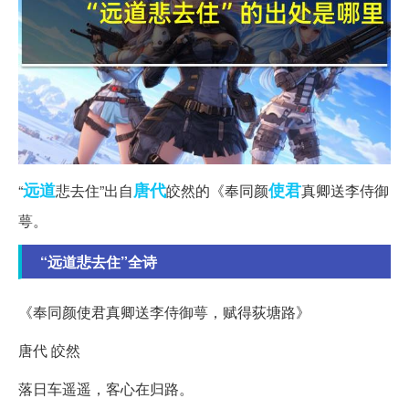
远道
唐代
使君
“
悲去住”出自
皎然的《奉同颜
真卿送李侍御
萼。
“远道悲去住”全诗
《奉同颜使君真卿送李侍御萼，赋得荻塘路》
唐代 皎然
落日车遥遥，客心在归路。