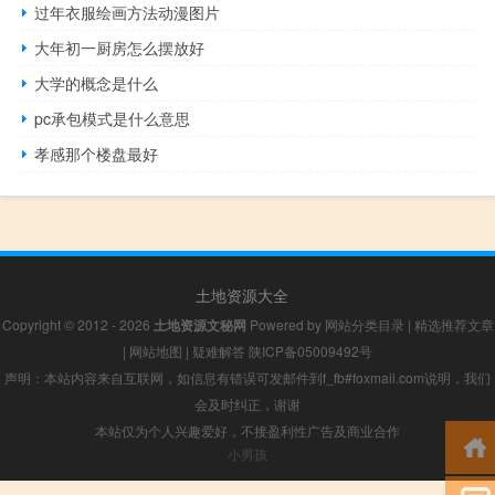
过年衣服绘画方法动漫图片
大年初一厨房怎么摆放好
大学的概念是什么
pc承包模式是什么意思
孝感那个楼盘最好
土地资源大全
Copyright © 2012 - 2026
土地资源文秘网
Powered by
网站分类目录
|
精选推荐文章
|
网站地图
|
疑难解答
陕ICP备05009492号
声明：本站内容来自互联网，如信息有错误可发邮件到f_fb#foxmail.com说明，我们
会及时纠正，谢谢
本站仅为个人兴趣爱好，不接盈利性广告及商业合作
小男孩