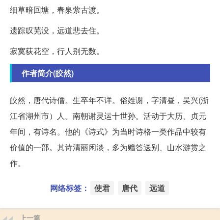
细草暗回塘，春泉萦古渡。
遗踪叹芜没，远道悲去住。
寂寞荻花空，行人别无数。
作者简介(皎然)
皎然，唐代诗僧。生卒年不详。俗姓谢，字清昼，吴兴(浙
江省湖州市）人。南朝谢灵运十世孙。活动于大历、贞元
年间，有诗名。他的《诗式》为当时诗格一类作品中较有
价值的一部。其诗清丽闲淡，多为赠答送别、山水游赏之
作。
网络标签：
使君
唐代
远道
上一篇