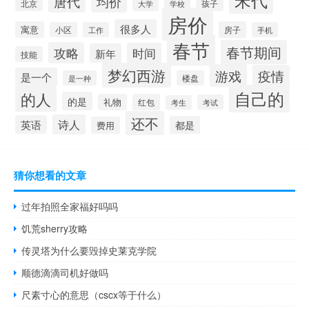
宋代
唐代
均价
北京
大学
学校
孩子
房价
很多人
寓意
房子
小区
工作
手机
春节
春节期间
攻略
时间
新年
技能
梦幻西游
游戏
疫情
是一个
是一种
楼盘
自己的
的人
的是
礼物
红包
考试
考生
还不
诗人
英语
都是
费用
猜你想看的文章
过年拍照全家福好吗吗
饥荒sherry攻略
传灵塔为什么要毁掉史莱克学院
顺德滴滴司机好做吗
尺素寸心的意思（cscx等于什么）