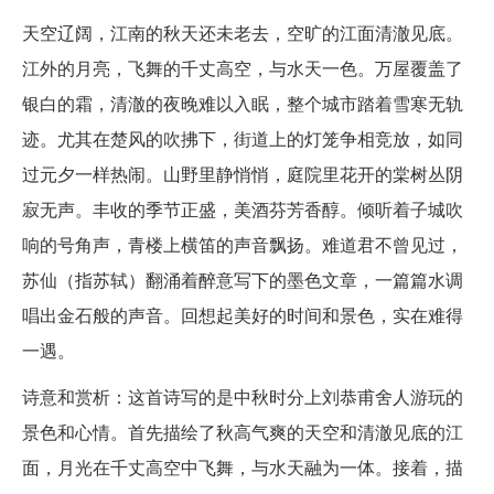
天空辽阔，江南的秋天还未老去，空旷的江面清澈见底。
江外的月亮，飞舞的千丈高空，与水天一色。万屋覆盖了
银白的霜，清澈的夜晚难以入眠，整个城市踏着雪寒无轨
迹。尤其在楚风的吹拂下，街道上的灯笼争相竞放，如同
过元夕一样热闹。山野里静悄悄，庭院里花开的棠树丛阴
寂无声。丰收的季节正盛，美酒芬芳香醇。倾听着子城吹
响的号角声，青楼上横笛的声音飘扬。难道君不曾见过，
苏仙（指苏轼）翻涌着醉意写下的墨色文章，一篇篇水调
唱出金石般的声音。回想起美好的时间和景色，实在难得
一遇。
诗意和赏析：这首诗写的是中秋时分上刘恭甫舍人游玩的
景色和心情。首先描绘了秋高气爽的天空和清澈见底的江
面，月光在千丈高空中飞舞，与水天融为一体。接着，描