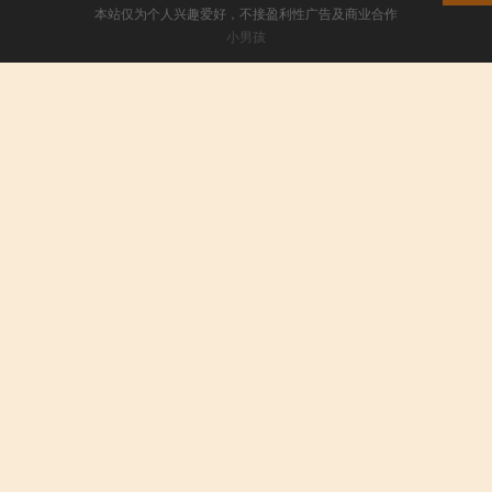
本站仅为个人兴趣爱好，不接盈利性广告及商业合作
小男孩