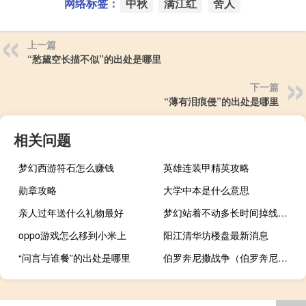
网络标签：
中秋
满江红
舍人
上一篇
“愁黛空长描不似”的出处是哪里
下一篇
“薄有泪痕侵”的出处是哪里
相关问题
梦幻西游符石怎么赚钱
英雄连装甲精英攻略
勋章攻略
大学中本是什么意思
亲人过年送什么礼物最好
梦幻站着不动多长时间掉线（梦幻站）
oppo游戏怎么移到小米上
阳江清华坊楼盘最新消息
“问言与谁餐”的出处是哪里
伯罗奔尼撒战争（伯罗奔尼撒半岛）