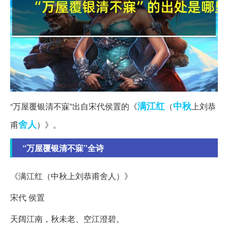
满江红
中秋
“万屋覆银清不寐”出自宋代侯置的《
（
上刘恭
舍人
甫
）》。
“万屋覆银清不寐”全诗
《满江红（中秋上刘恭甫舍人）》
宋代 侯置
天阔江南，秋未老、空江澄碧。