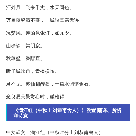
江外月、飞来千丈，水天同色。
万屋覆银清不寐，一城踏雪寒无迹。
况楚风、连陌竞张灯，如元夕。
山獠静，棠阴寂。
秋稼盛，香醪直。
听子城吹角，青楼横笛。
君不见、苏仙翻醉墨，一篇水调锵金石。
念良辰美景赏心时，诚难得。
《满江红（中秋上刘恭甫舍人）》侯置 翻译、赏析
和诗意
中文译文：满江红（中秋时分上刘恭甫舍人）