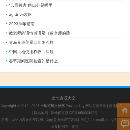
“云雪孤舟”的出处是哪里
ag drive攻略
2023拜年指南
致老师的话情感语录（致老师的话）
青岛良辰美景二期怎么样
中国土地使用权收回法规
春节期间医院检查的是什么
土地资源大全
Copyright © 2012 - 2026
土地资源文秘网
Powered by
网站分类目录
|
精选推荐文章
|
网站地图
|
疑难解答
陕ICP备05009492号
声明：本站内容来自互联网，如信息有错误可发邮件到f_fb#foxmail.com说明，我们
会及时纠正，谢谢