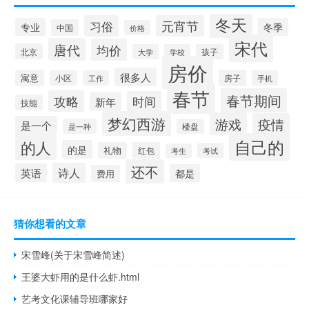
冬天
习俗
元宵节
专业
冬季
中国
价格
宋代
唐代
均价
北京
大学
学校
孩子
房价
很多人
寓意
房子
小区
工作
手机
春节
春节期间
攻略
时间
新年
技能
梦幻西游
游戏
疫情
是一个
是一种
楼盘
自己的
的人
的是
礼物
红包
考试
考生
还不
诗人
英语
都是
费用
猜你想看的文章
宋雪峰(关于宋雪峰简述)
王婆大虾用的是什么虾.html
艺考文化课辅导班哪家好