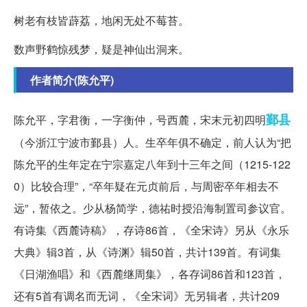
树老有枝皆薜荔，地闲无处不莓苔。
数声野鹤惊残梦，疑是神仙出洞来。
作者简介(陈允平)
鄞县
陈允平，字君衡，一字衡仲，号西麓，宋末元初四明
（今浙江宁波市鄞县）人。生卒年俱不确定，前人认为“把
陈允平的生年定在宁宗嘉定八年到十三年之间（1215-122
0）比较合理”，“卒年疑在元贞前后，与周密卒年相去不
远”，暂依之。少从杨简学，德祐时授沿海制置司参议官。
有诗集《西麓诗稿》，存诗86首，《全宋诗》另从《永乐
大典》辑3首，从《诗渊》辑50首，共计139首。有词集
《日湖渔唱》和《西麓继周集》，各存词86首和123首，
还有5首有调名而无词，《全宋词》无另辑者，共计209