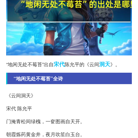
宋代
洞天
“地闲无处不莓苔”出自
陈允平的《云间
》。
“地闲无处不莓苔”全诗
《云间洞天》
宋代 陈允平
门掩青松间绿槐，一奁图画自天开。
朝霞炼药黄金井，夜月吹笙白玉台。