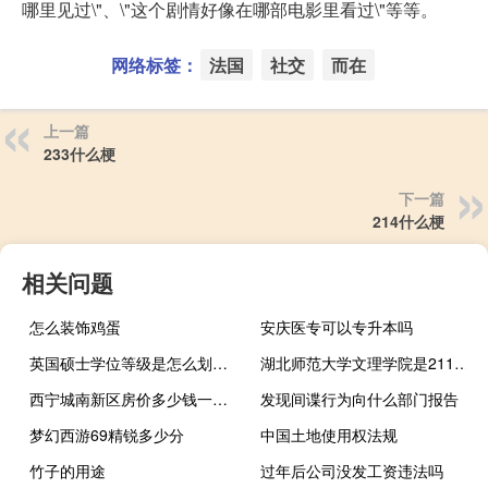
哪里见过\"、\"这个剧情好像在哪部电影里看过\"等等。
网络标签：
法国
社交
而在
上一篇
233什么梗
下一篇
214什么梗
相关问题
怎么装饰鸡蛋
安庆医专可以专升本吗
英国硕士学位等级是怎么划分的
湖北师范大学文理学院是211大学吗
西宁城南新区房价多少钱一平米
发现间谍行为向什么部门报告
梦幻西游69精锐多少分
中国土地使用权法规
竹子的用途
过年后公司没发工资违法吗