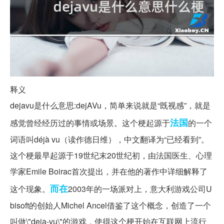
释义
dejavu是什么意思:dejAVu，简单来说就是“既视感”，就是
法国
感觉曾经经历过的事情或场景。这个梗起源于
的一个
词语叫déjà vu（读作德日维），中文翻译为“已经看到”。
这个梗最早起源于19世纪末20世纪初，由法国医生、心理
学家Emile Boirac首次提出，并在他的著作中详细解释了
而在
这个现象。
2003年的一场派对上，意大利游戏公司U
bisoft的创始人Michel Ancel借鉴了这个概念，创造了一个
叫做\"deja-vu\"的游戏，使得这个梗开始在互联网上流行