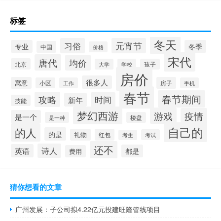
标签
冬天
习俗
元宵节
专业
冬季
中国
价格
宋代
唐代
均价
北京
大学
学校
孩子
房价
很多人
寓意
房子
小区
工作
手机
春节
春节期间
攻略
时间
新年
技能
梦幻西游
游戏
疫情
是一个
是一种
楼盘
自己的
的人
的是
礼物
红包
考试
考生
还不
诗人
英语
都是
费用
猜你想看的文章
广州发展：子公司拟4.22亿元投建旺隆管线项目