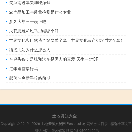
去海南过年去哪吃海鲜
农产品加工与质量检测是什么专业
多久大年三十晚上吃
火花思维和斑马思维哪个好
世界文化和自然遗产纪念币全套（世界文化遗产纪念币大全套）
绩溪北站为什么那么大
车评头条：足球和汽车是男人的真爱 天生一对CP
过年送雪梨行吗
部落冲突新手攻略前期
土地资源大全
Copyright © 2012 - 2026
土地资源文秘网
Powered by
网站分类目录
|
精选推荐文章
|
网站地图
|
疑难解答
陕ICP备05009492号