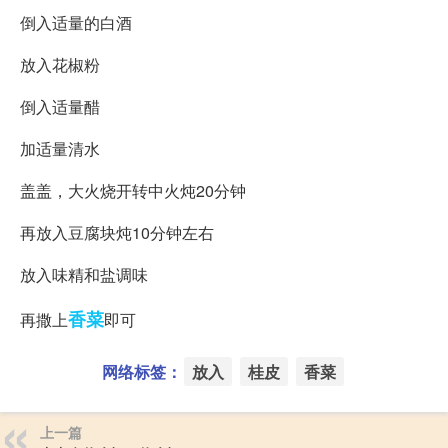
倒入适量的白酒
放入花椒粉
倒入适量醋
加适量清水
盖盖，大火烧开转中火炖20分钟
再放入豆腐块炖10分钟左右
放入味精和盐调味
香菜
再撒上
即可
网络标签：
放入
桂皮
香菜
上一篇