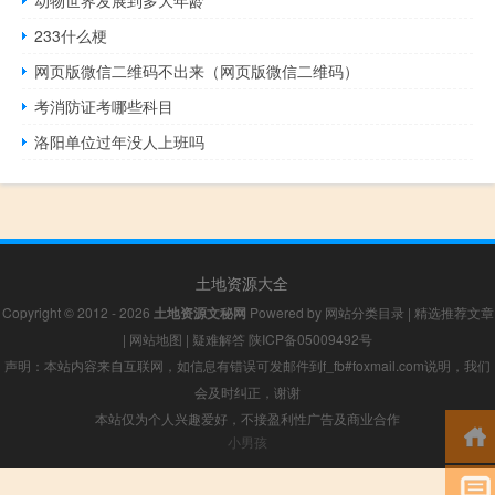
233什么梗
网页版微信二维码不出来（网页版微信二维码）
考消防证考哪些科目
洛阳单位过年没人上班吗
土地资源大全
Copyright © 2012 - 2026
土地资源文秘网
Powered by
网站分类目录
|
精选推荐文章
|
网站地图
|
疑难解答
陕ICP备05009492号
声明：本站内容来自互联网，如信息有错误可发邮件到f_fb#foxmail.com说明，我们
会及时纠正，谢谢
本站仅为个人兴趣爱好，不接盈利性广告及商业合作
小男孩