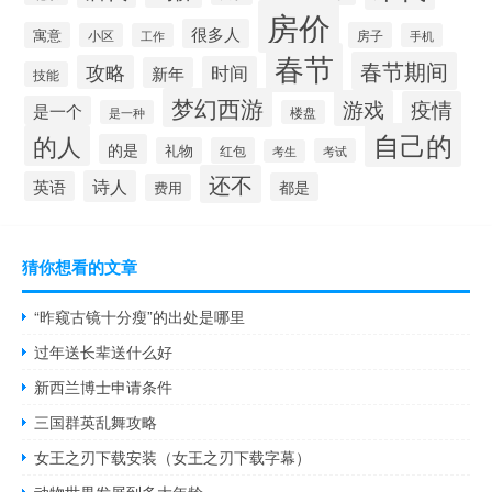
房价
很多人
寓意
房子
小区
工作
手机
春节
春节期间
攻略
时间
新年
技能
梦幻西游
游戏
疫情
是一个
是一种
楼盘
自己的
的人
的是
礼物
红包
考试
考生
还不
诗人
英语
都是
费用
猜你想看的文章
“昨窥古镜十分瘦”的出处是哪里
过年送长辈送什么好
新西兰博士申请条件
三国群英乱舞攻略
女王之刃下载安装（女王之刃下载字幕）
动物世界发展到多大年龄