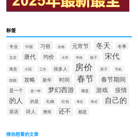
标签
冬天
习俗
元宵节
专业
冬季
中国
价格
宋代
唐代
均价
北京
大学
学校
孩子
房价
很多人
寓意
房子
小区
工作
手机
春节
春节期间
攻略
时间
新年
技能
梦幻西游
游戏
疫情
是一个
是一种
楼盘
自己的
的人
的是
礼物
红包
考试
考生
还不
诗人
英语
都是
费用
猜你想看的文章