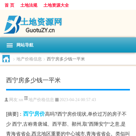
首 页
土地法规
土地资源大全
网站导航
>
地产价格信息
>
西宁房多少钱一平米
西宁房多少钱一平米
地产价格信息
网友:
xn
2023-04-24 00:57:43
西宁
房价
[摘要]：
高吗?西宁房价现状,单价过万的房子不
少 西宁,古称青唐城、西平郡、鄯州,取”西陲安宁“之意,是
青海省省会,西北地区重要的中心城市,青海省省会。类似叫