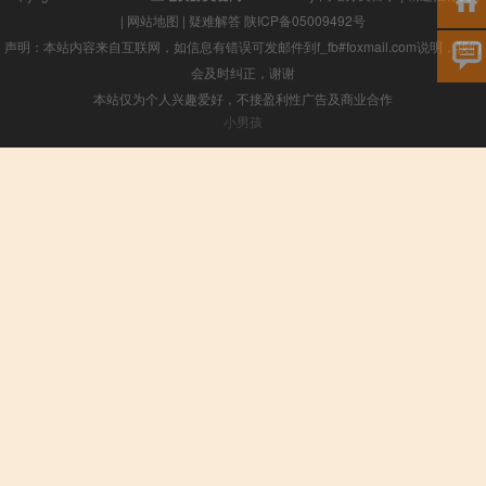
|
网站地图
|
疑难解答
陕ICP备05009492号
声明：本站内容来自互联网，如信息有错误可发邮件到f_fb#foxmail.com说明，我们
会及时纠正，谢谢
本站仅为个人兴趣爱好，不接盈利性广告及商业合作
小男孩