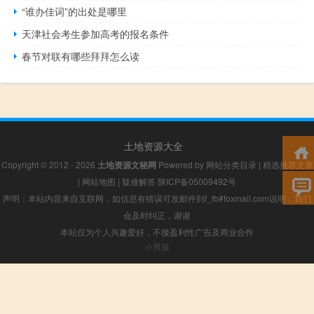
“谁办佳词”的出处是哪里
天津社会考生参加高考的报名条件
春节对联有哪些拜拜怎么读
土地资源大全
Copyright © 2012 - 2026
土地资源文秘网
Powered by
网站分类目录
|
精选推荐文章
|
网站地图
|
疑难解答
陕ICP备05009492号
声明：本站内容来自互联网，如信息有错误可发邮件到f_fb#foxmail.com说明，我们
会及时纠正，谢谢
本站仅为个人兴趣爱好，不接盈利性广告及商业合作
小男孩