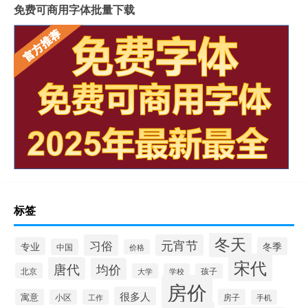
免费可商用字体批量下载
标签
冬天
习俗
元宵节
专业
冬季
中国
价格
宋代
唐代
均价
北京
大学
学校
孩子
房价
很多人
寓意
房子
小区
工作
手机