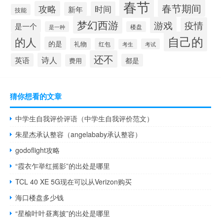
春节
春节期间
攻略
时间
新年
技能
梦幻西游
游戏
疫情
是一个
是一种
楼盘
自己的
的人
的是
礼物
红包
考试
考生
还不
诗人
英语
都是
费用
猜你想看的文章
中学生自我评价评语（中学生自我评价范文）
朱星杰承认整容（angelababy承认整容）
godoflight攻略
“霞衣乍举红摇影”的出处是哪里
TCL 40 XE 5G现在可以从Verizon购买
海口楼盘多少钱
“星榆叶叶昼离披”的出处是哪里