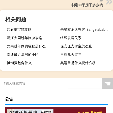
东莞80平房子多少钱
相关问题
沙石堡宝箱攻略
朱星杰承认整容（angelababy承认整容）
浙江大同过年旅游攻略
组织隶属关系
龙南过年做的糍粑是什么
保安证支付宝怎么查
南通最近拿房的小区
再胜几天过年
摊销费包含什么
奥运番是什么梗什么梗
☚
公告