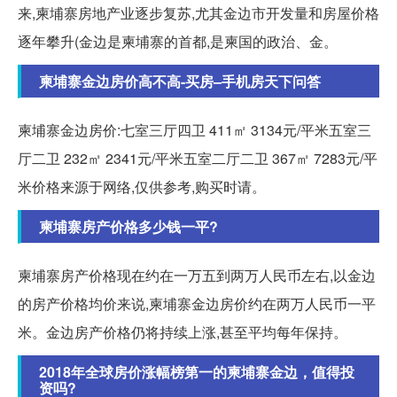
来,柬埔寨房地产业逐步复苏,尤其金边市开发量和房屋价格
逐年攀升(金边是柬埔寨的首都,是柬国的政治、金。
柬埔寨金边房价高不高-买房–手机房天下问答
柬埔寨金边房价:七室三厅四卫 411㎡ 3134元/平米五室三
厅二卫 232㎡ 2341元/平米五室二厅二卫 367㎡ 7283元/平
米价格来源于网络,仅供参考,购买时请。
柬埔寨房产价格多少钱一平?
柬埔寨房产价格现在约在一万五到两万人民币左右,以金边
的房产价格均价来说,柬埔寨金边房价约在两万人民币一平
米。金边房产价格仍将持续上涨,甚至平均每年保持。
2018年全球房价涨幅榜第一的柬埔寨金边，值得投
资吗?