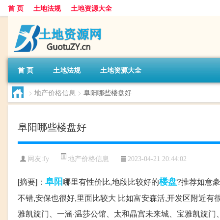
首 页
土地法规
土地资源大全
首 页
土地法规
土地资源大全
>
地产价格信息
>
阜阳哪些楼盘好
阜阳哪些楼盘好
地产价格信息
网友:
fy
2023-04-21 20:44:02
阜阳
楼盘
[摘要]：
哪里有性价比,地段比较好的
?推荐如意
不错,安保也很好,里面比较大 比如富安森活,开发区附近
雅凯旋门、一涵·温莎公馆、太和晶宫未来城、宝雅凯旋门