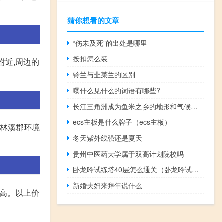
猜你想看的文章
“伤未及死”的出处是哪里
按扣怎么装
附近,周边的
铃兰与韭菜兰的区别
曝什么见什么的词语有哪些?
长江三角洲成为鱼米之乡的地形和气候条件（长江三角洲成为鱼米之乡的自然条件）
ecs主板是什么牌子（ecs主板）
大林溪郡环境
冬天紫外线强还是夏天
贵州中医药大学属于双高计划院校吗
卧龙吟试练塔40层怎么通关（卧龙吟试练塔40层打法介绍）
新婚夫妇来拜年说什么
率高。以上价