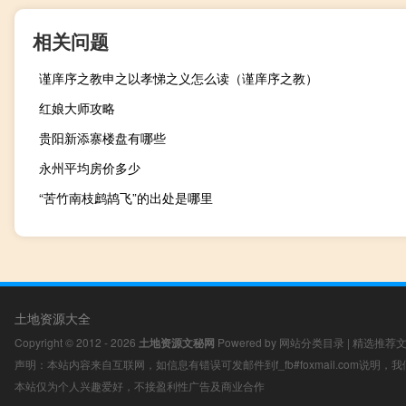
相关问题
谨庠序之教申之以孝悌之义怎么读（谨庠序之教）
红娘大师攻略
贵阳新添寨楼盘有哪些
永州平均房价多少
“苦竹南枝鹧鸪飞”的出处是哪里
土地资源大全
Copyright © 2012 - 2026
土地资源文秘网
Powered by
网站分类目录
|
精选推荐
声明：本站内容来自互联网，如信息有错误可发邮件到f_fb#foxmail.com说明
本站仅为个人兴趣爱好，不接盈利性广告及商业合作