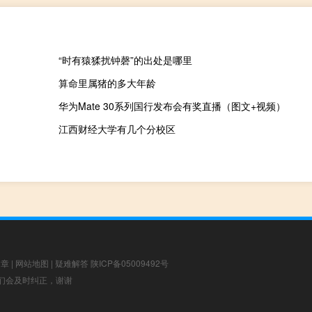
“时有猿猱扰钟磬”的出处是哪里
算命里属猪的多大年龄
华为Mate 30系列国行发布会有奖直播（图文+视频）
江西财经大学有几个分校区
文章
|
网站地图
|
疑难解答
陕ICP备05009492号
，我们会及时纠正，谢谢