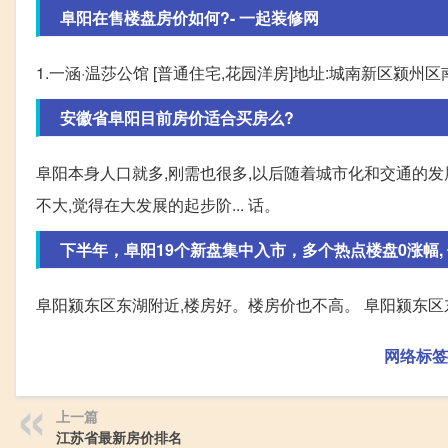
阜阳在售楼盘房价如何?- 一起装修网
1.一涵·温莎公馆 [普通住宅,花园洋房]地址:城南新区颍州区
安徽省阜阳目前房价适合买房么?
阜阳本身人口就多,刚需也很多,以后随着城市化和交通的发
不大,觉得在大发展的起步阶... 话。
下半年，阜阳19个新盘集中入市，多个热点楼盘0涨幅,
阜阳颍东区东湖附近,楼房好。楼房价也不高。 阜阳颍东区
网络标签
上一篇
江苏省最新房价排名