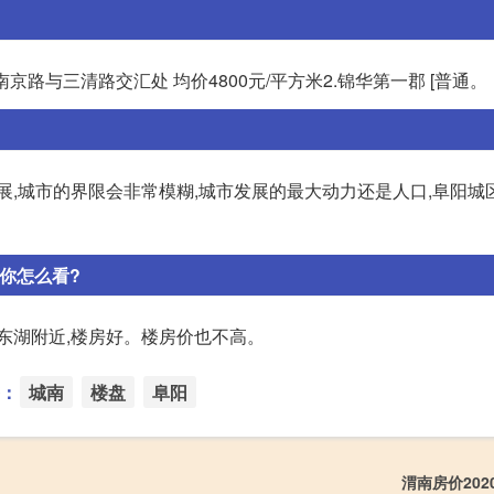
南京路与三清路交汇处 均价4800元/平方米2.锦华第一郡 [普通。
展,城市的界限会非常模糊,城市发展的最大动力还是人口,阜阳城
 你怎么看?
东湖附近,楼房好。楼房价也不高。
：
城南
楼盘
阜阳
渭南房价202