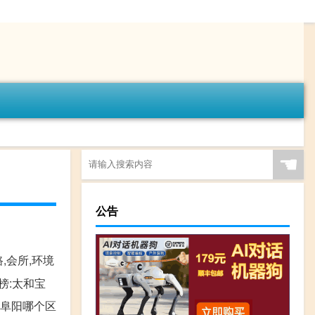
☚
公告
,会所,环境
榜:太和宝
。阜阳哪个区