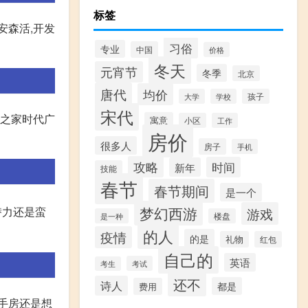
标签
安森活,开发
习俗
专业
中国
价格
冬天
元宵节
冬季
北京
唐代
均价
大学
学校
孩子
宋代
然之家时代广
寓意
小区
工作
房价
很多人
房子
手机
攻略
时间
新年
技能
春节
春节期间
是一个
梦幻西游
潜力还是蛮
游戏
是一种
楼盘
的人
疫情
的是
礼物
红包
自己的
英语
考试
考生
还不
诗人
都是
费用
二手房还是想