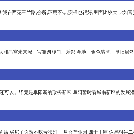
在西苑玉兰路,会所,环境不错,安保也很好,里面比较大 比如富
、太和晶宫未来城、宝雅凯旋门、乐邦·金地、金色港湾、阜阳居
都还可以。毕竟是阜阳新的政务新区 阜阳暂时看城南新区的发展
的话.买房子你想不吃亏很难。 阜合产业园,四十里铺 你是想买