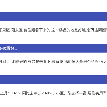
-颍泉区-颍东区 价位顺着下来的 这个楼盘的地是好地,南万达商圈
置好...
价比 比较好的 有兴趣来看下 联系我 我们恒大是房企品牌,恒
月↑0.41%,同比去年↓-2.40%。小区户型选择丰富,居住实用