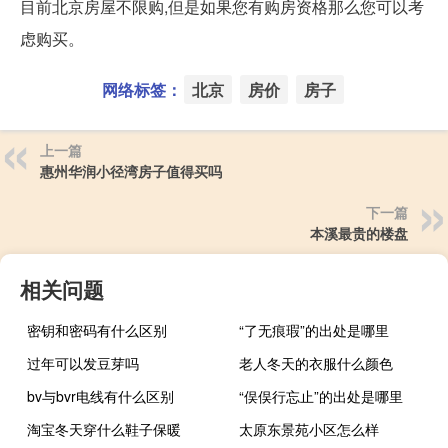
目前北京房屋不限购,但是如果您有购房资格那么您可以考
虑购买。
网络标签：
北京
房价
房子
上一篇
惠州华润小径湾房子值得买吗
下一篇
本溪最贵的楼盘
相关问题
密钥和密码有什么区别
“了无痕瑕”的出处是哪里
过年可以发豆芽吗
老人冬天的衣服什么颜色
bv与bvr电线有什么区别
“俣俣行忘止”的出处是哪里
淘宝冬天穿什么鞋子保暖
太原东景苑小区怎么样