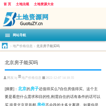
首 页
土地法规
土地资源大全
网站导航
>
地产价格信息
>
北京房子能买吗
北京房子能买吗
地产价格信息
网友:
bj
2022-12-07 14:10:35
北京
房子
[摘要]：
的
还值得买么?自住房值得买。这个主
要是看您什么需求和目的性,刚需自住的话有条件的话可以
房价
买,毕竟北京是首都,
不会跌的太多太离谱。如果你是