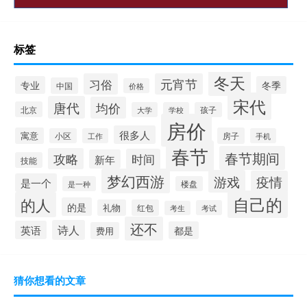
标签
冬天
习俗
元宵节
专业
冬季
中国
价格
宋代
唐代
均价
北京
大学
学校
孩子
房价
很多人
寓意
房子
小区
工作
手机
春节
春节期间
攻略
时间
新年
技能
梦幻西游
游戏
疫情
是一个
是一种
楼盘
自己的
的人
的是
礼物
红包
考试
考生
还不
诗人
英语
都是
费用
猜你想看的文章