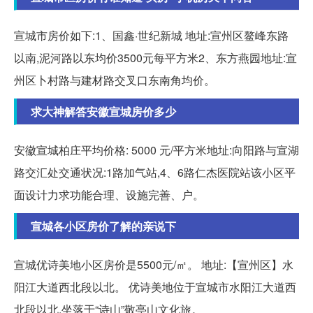
宣城市房价如下:1、国鑫·世纪新城 地址:宣州区鳌峰东路
以南,泥河路以东均价3500元每平方米2、东方燕园地址:宣
州区卜村路与建材路交叉口东南角均价。
求大神解答安徽宣城房价多少
安徽宣城柏庄平均价格: 5000 元/平方米地址:向阳路与宣湖
路交汇处交通状况:1路加气站,4、6路仁杰医院站该小区平
面设计力求功能合理、设施完善、户。
宣城各小区房价了解的亲说下
宣城优诗美地小区房价是5500元/㎡。 地址:【宣州区】水
阳江大道西北段以北。 优诗美地位于宣城市水阳江大道西
北段以北,坐落于“诗山”敬亭山文化旅。