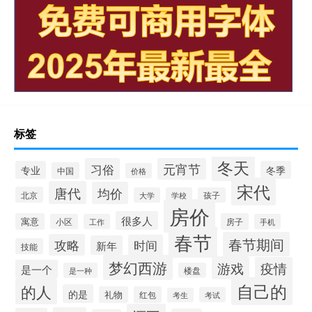
标签
冬天
习俗
元宵节
专业
冬季
中国
价格
宋代
唐代
均价
北京
大学
学校
孩子
房价
很多人
寓意
房子
小区
工作
手机
春节
春节期间
攻略
时间
新年
技能
梦幻西游
游戏
疫情
是一个
是一种
楼盘
自己的
的人
的是
礼物
红包
考试
考生