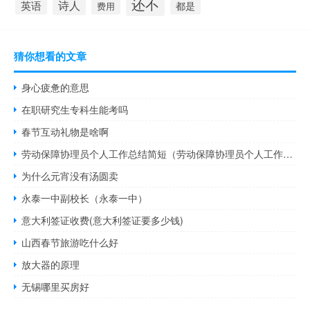
还不
诗人
英语
都是
费用
猜你想看的文章
身心疲惫的意思
在职研究生专科生能考吗
春节互动礼物是啥啊
劳动保障协理员个人工作总结简短（劳动保障协理员个人工作总结）
为什么元宵没有汤圆卖
永泰一中副校长（永泰一中）
意大利签证收费(意大利签证要多少钱)
山西春节旅游吃什么好
放大器的原理
无锡哪里买房好