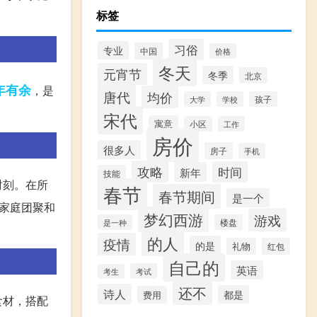
标签
习俗
专业
中国
价格
冬天
元宵节
冬季
北京
年有余
，是
唐代
均价
大学
学校
孩子
宋代
寓意
小区
工作
房价
很多人
房子
手机
攻略
时间
新年
技能
时刻。在所
春节
春节期间
是一个
家庭团聚和
梦幻西游
游戏
是一种
楼盘
的人
疫情
的是
礼物
红包
自己的
英语
考试
考生
还不
诗人
都是
费用
食材，搭配