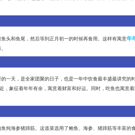
。
年
留鱼头和鱼尾，然后等到正月初一的时候再食用。这样有寓意
影。
要的一天，是全家团聚的日子，也是一年中饮食最丰盛最讲究的
相近，象征着年年有余，寓意着财富和好运。同时，吃鱼也寓意着
鲍鱼炖海参猪蹄筋。这道菜选用了鲍鱼、海参、猪蹄筋等丰富的