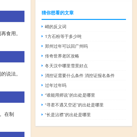
猜你想看的文章
峭的反义词
间再食用。
1方石粉等于多少吨
郑州过年可以回广州吗
传奇世界老区攻略
冬天汉中哪里雪景好点
利的说法。
消控证需要什么条件 消控证报名条件
过年过年吗
“谁能用师说”的出处是哪里
“寻君不遇又空还”的出处是哪里
。在制
“长是沾襟”的出处是哪里