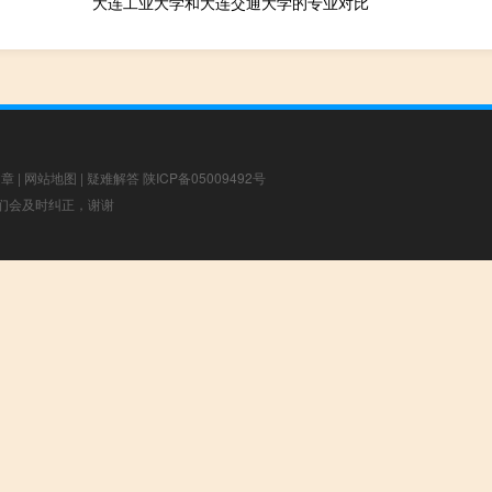
大连工业大学和大连交通大学的专业对比
文章
|
网站地图
|
疑难解答
陕ICP备05009492号
，我们会及时纠正，谢谢