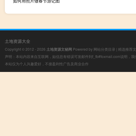
如何用照片做春节游记图
土地资源大全
Copyright © 2012 - 2026
土地资源文秘网
Powered by
网站分类目录
|
精选推荐
声明：本站内容来自互联网，如信息有错误可发邮件到f_fb#foxmail.com说明
本站仅为个人兴趣爱好，不接盈利性广告及商业合作