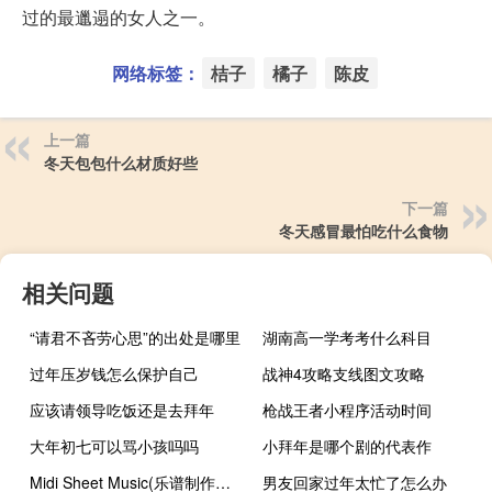
过的最邋遢的女人之一。
网络标签：
桔子
橘子
陈皮
上一篇
冬天包包什么材质好些
下一篇
冬天感冒最怕吃什么食物
相关问题
“请君不吝劳心思”的出处是哪里
湖南高一学考考什么科目
过年压岁钱怎么保护自己
战神4攻略支线图文攻略
应该请领导吃饭还是去拜年
枪战王者小程序活动时间
大年初七可以骂小孩吗吗
小拜年是哪个剧的代表作
Midi Sheet Music(乐谱制作程序) V2.6 英文绿色版（Midi Sheet Music(乐谱制作程序) V2.6 英文绿色版功能简介）
男友回家过年太忙了怎么办