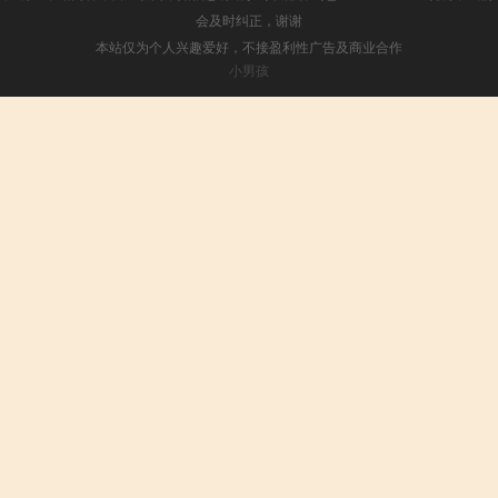
会及时纠正，谢谢
本站仅为个人兴趣爱好，不接盈利性广告及商业合作
小男孩