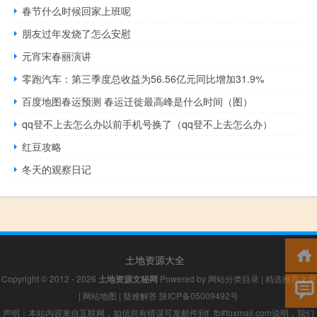
春节什么时候回家上班呢
朋友过年发烧了怎么安慰
元宵宋春丽演讲
零跑汽车：第三季度总收益为56.56亿元同比增加31.9%
百度地图春运预测 春运迁徙最高峰是什么时间（图）
qq登不上去怎么办以前手机号换了（qq登不上去怎么办）
红豆攻略
冬天的观察日记
土地资源大全
Copyright © 2012 - 2026
土地资源文秘网
Powered by
网站分类目录
|
精选推荐文章
|
网站地图
|
疑难解答
陕ICP备05009492号
声明：本站内容来自互联网，如信息有错误可发邮件到f_fb#foxmail.com说明，我们