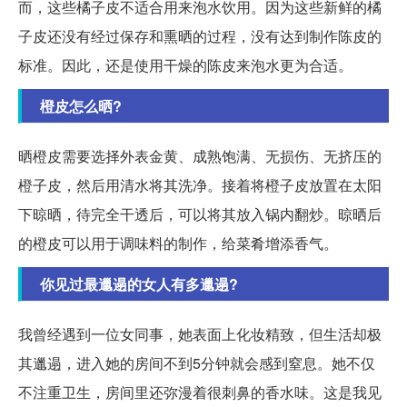
而，这些橘子皮不适合用来泡水饮用。因为这些新鲜的橘
子皮还没有经过保存和熏晒的过程，没有达到制作陈皮的
标准。因此，还是使用干燥的陈皮来泡水更为合适。
橙皮怎么晒?
晒橙皮需要选择外表金黄、成熟饱满、无损伤、无挤压的
橙子皮，然后用清水将其洗净。接着将橙子皮放置在太阳
下晾晒，待完全干透后，可以将其放入锅内翻炒。晾晒后
的橙皮可以用于调味料的制作，给菜肴增添香气。
你见过最邋遢的女人有多邋遢?
我曾经遇到一位女同事，她表面上化妆精致，但生活却极
其邋遢，进入她的房间不到5分钟就会感到窒息。她不仅
不注重卫生，房间里还弥漫着很刺鼻的香水味。这是我见