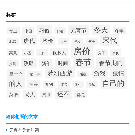
标签
冬天
习俗
元宵节
专业
冬季
中国
价格
宋代
唐代
均价
北京
大学
学校
孩子
房价
很多人
寓意
房子
小区
工作
手机
春节
春节期间
攻略
时间
新年
技能
梦幻西游
游戏
疫情
是一个
是一种
楼盘
自己的
的人
的是
礼物
红包
考试
考生
还不
诗人
英语
都是
费用
猜你想看的文章
元宵有关龙的词