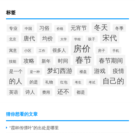
标签
冬天
习俗
元宵节
专业
冬季
中国
价格
宋代
唐代
均价
北京
大学
学校
孩子
房价
很多人
寓意
房子
小区
工作
手机
春节
春节期间
攻略
时间
新年
技能
梦幻西游
游戏
疫情
是一个
是一种
楼盘
自己的
的人
的是
礼物
红包
考试
考生
还不
诗人
英语
都是
费用
猜你想看的文章
“霞杯传缥叶”的出处是哪里