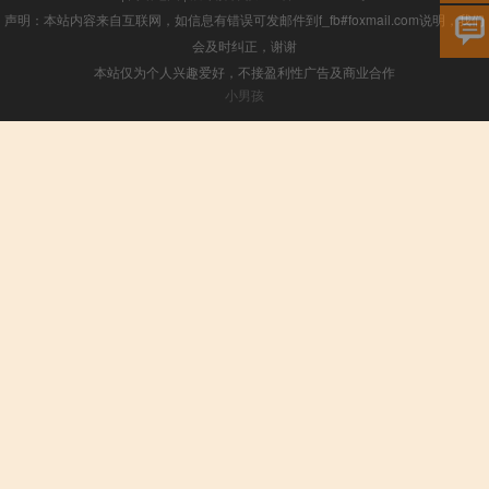
声明：本站内容来自互联网，如信息有错误可发邮件到f_fb#foxmail.com说明，我们
会及时纠正，谢谢
本站仅为个人兴趣爱好，不接盈利性广告及商业合作
小男孩