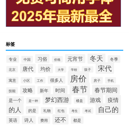
标签
冬天
习俗
元宵节
专业
冬季
中国
价格
宋代
唐代
均价
北京
大学
学校
孩子
房价
很多人
寓意
房子
小区
工作
手机
春节
春节期间
攻略
时间
新年
技能
梦幻西游
游戏
疫情
是一个
是一种
楼盘
自己的
的人
的是
礼物
红包
考试
考生
还不
诗人
英语
都是
费用